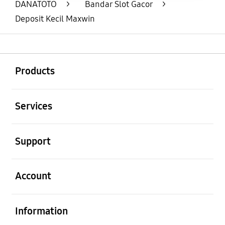
DANATOTO
>
Bandar Slot Gacor
>
Deposit Kecil Maxwin
Buka
Footer Navigation
Products
Buka
Services
Buka
Support
Buka
Account
Buka
Information