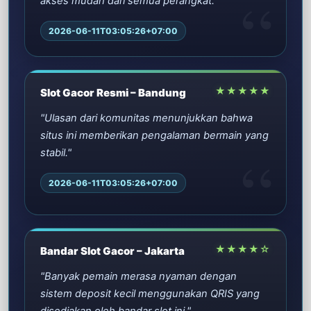
akses mudah dari semua perangkat."
2026-06-11T03:05:26+07:00
★★★★★
Slot Gacor Resmi – Bandung
"Ulasan dari komunitas menunjukkan bahwa
situs ini memberikan pengalaman bermain yang
stabil."
2026-06-11T03:05:26+07:00
★★★★☆
Bandar Slot Gacor – Jakarta
"Banyak pemain merasa nyaman dengan
sistem deposit kecil menggunakan QRIS yang