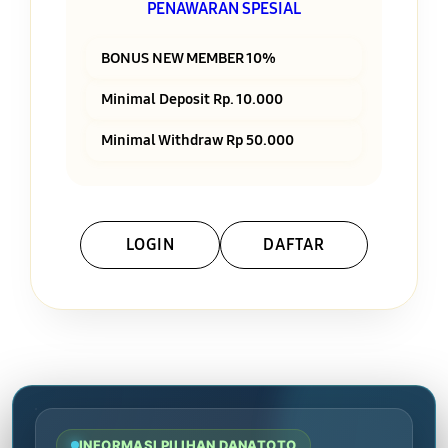
PENAWARAN SPESIAL
BONUS NEW MEMBER 10%
Minimal Deposit Rp. 10.000
Minimal Withdraw Rp 50.000
LOGIN
DAFTAR
Layer Popup Close
INFORMASI PILIHAN DANATOTO