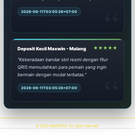
2026-06-11T03:05:26+07:00
★★★★★
Deposit Kecil Maxwin - Malang
"Keberadaan bandar slot resmi dengan fitur
QRIS memudahkan para pemain yang ingin
bermain dengan modal terbatas."
2026-06-11T03:05:26+07:00
© 2026 DANATOTO. All rights reserved.