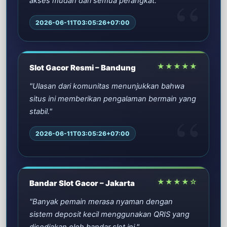
akses mudah dari semua perangkat."
2026-06-11T03:05:26+07:00
★★★★★
Slot Gacor Resmi – Bandung
"Ulasan dari komunitas menunjukkan bahwa
situs ini memberikan pengalaman bermain yang
stabil."
2026-06-11T03:05:26+07:00
★★★★☆
Bandar Slot Gacor – Jakarta
"Banyak pemain merasa nyaman dengan
sistem deposit kecil menggunakan QRIS yang