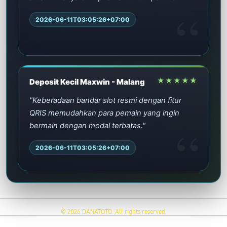
2026-06-11T03:05:26+07:00
★★★★★
Deposit Kecil Maxwin - Malang
"Keberadaan bandar slot resmi dengan fitur
QRIS memudahkan para pemain yang ingin
bermain dengan modal terbatas."
2026-06-11T03:05:26+07:00
© 2026 DANATOTO. All rights reserved.