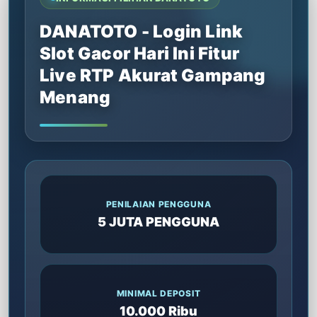
DANATOTO - Login Link
Slot Gacor Hari Ini Fitur
Live RTP Akurat Gampang
Menang
PENILAIAN PENGGUNA
5 JUTA PENGGUNA
MINIMAL DEPOSIT
10.000 Ribu