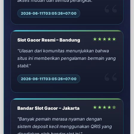
akses mudah dari semua perangkat."
2026-06-11T03:05:26+07:00
★★★★★
Slot Gacor Resmi – Bandung
"Ulasan dari komunitas menunjukkan bahwa
situs ini memberikan pengalaman bermain yang
stabil."
2026-06-11T03:05:26+07:00
★★★★☆
Bandar Slot Gacor – Jakarta
"Banyak pemain merasa nyaman dengan
sistem deposit kecil menggunakan QRIS yang