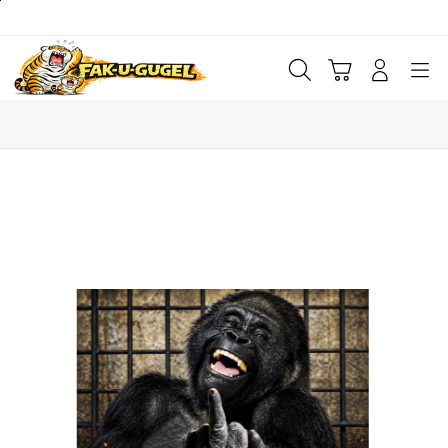
Skip
to
content
Cari
Troli
Login
Navigation
Buka Info Lebih Lanjut