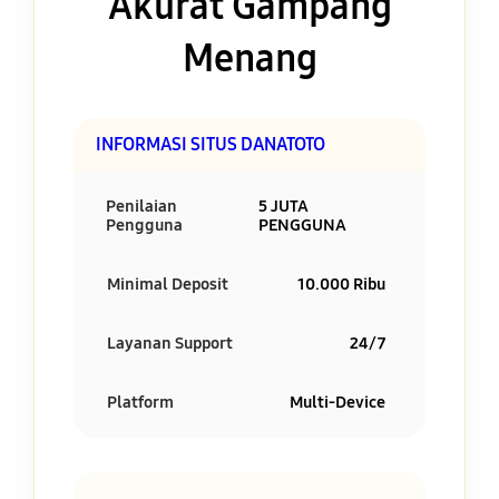
Akurat Gampang
Menang
INFORMASI SITUS DANATOTO
Penilaian
5 JUTA
Pengguna
PENGGUNA
Minimal Deposit
10.000 Ribu
Layanan Support
24/7
Platform
Multi-Device