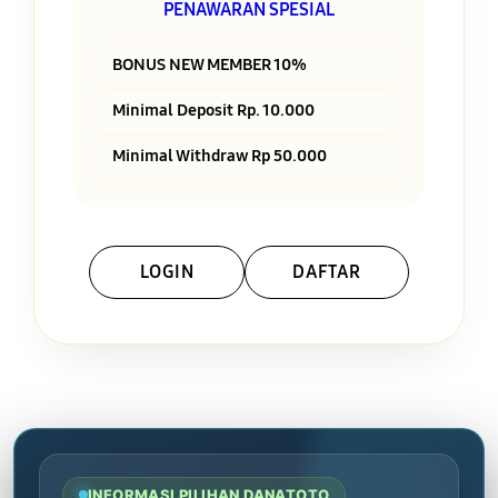
PENAWARAN SPESIAL
BONUS NEW MEMBER 10%
Minimal Deposit Rp. 10.000
Minimal Withdraw Rp 50.000
LOGIN
DAFTAR
Layer Popup Close
INFORMASI PILIHAN DANATOTO