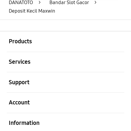
DANATOTO
>
Bandar Slot Gacor
>
Deposit Kecil Maxwin
Buka
Footer Navigation
Products
Buka
Services
Buka
Support
Buka
Account
Buka
Information