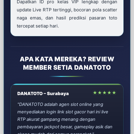
Dapatkan ID pro kelas VIP lengkap dengan
update Live RTP tertinggi, bocoran pola scatter
naga emas, dan hasil prediksi pasaran toto
tercepat setiap hari.
APA KATA MEREKA? REVIEW
MEMBER SETIA DANATOTO
★★★★★
DANATOTO – Surabaya
"DANATOTO adalah agen slot online yang
menyediakan login link slot gacor hari ini live
RTP akurat gampang menang dengan
pembayaran jackpot besar, gameplay asik dan