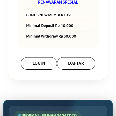
PENAWARAN SPESIAL
BONUS NEW MEMBER 10%
Minimal Deposit Rp. 10.000
Minimal Withdraw Rp 50.000
LOGIN
DAFTAR
Layer Popup Close
INFORMASI PILIHAN DANATOTO