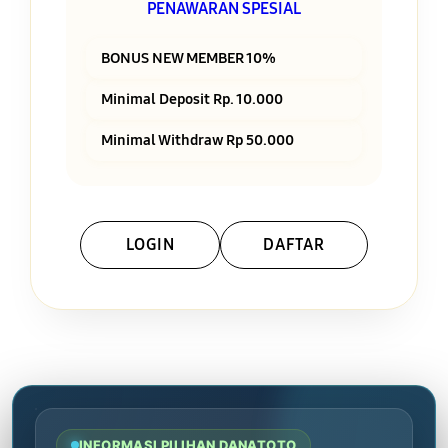
PENAWARAN SPESIAL
BONUS NEW MEMBER 10%
Minimal Deposit Rp. 10.000
Minimal Withdraw Rp 50.000
LOGIN
DAFTAR
Layer Popup Close
INFORMASI PILIHAN DANATOTO