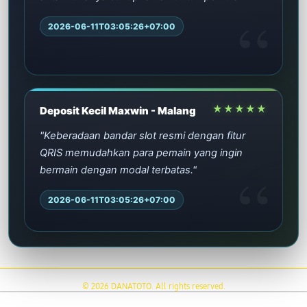
2026-06-11T03:05:26+07:00
★★★★★
Deposit Kecil Maxwin - Malang
"Keberadaan bandar slot resmi dengan fitur
QRIS memudahkan para pemain yang ingin
bermain dengan modal terbatas."
2026-06-11T03:05:26+07:00
© 2026 DANATOTO. All rights reserved.