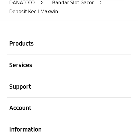
DANATOTO
>
Bandar Slot Gacor
>
Deposit Kecil Maxwin
Buka
Footer Navigation
Products
Buka
Services
Buka
Support
Buka
Account
Buka
Information