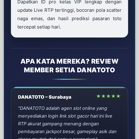
Dapatkan ID pro kelas VIP lengkap dengan
update Live RTP tertinggi, bocoran pola scatter
naga emas, dan hasil prediksi pasaran toto
tercepat setiap hari.
APA KATA MEREKA? REVIEW
MEMBER SETIA DANATOTO
★★★★★
DANATOTO – Surabaya
"DANATOTO adalah agen slot online yang
menyediakan login link slot gacor hari ini live
RTP akurat gampang menang dengan
pembayaran jackpot besar, gameplay asik dan