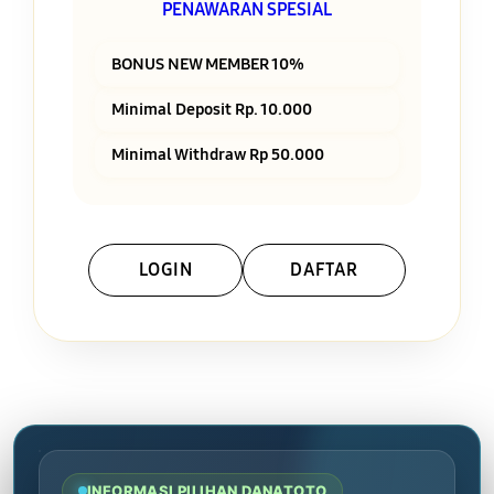
PENAWARAN SPESIAL
BONUS NEW MEMBER 10%
Minimal Deposit Rp. 10.000
Minimal Withdraw Rp 50.000
LOGIN
DAFTAR
Layer Popup Close
INFORMASI PILIHAN DANATOTO