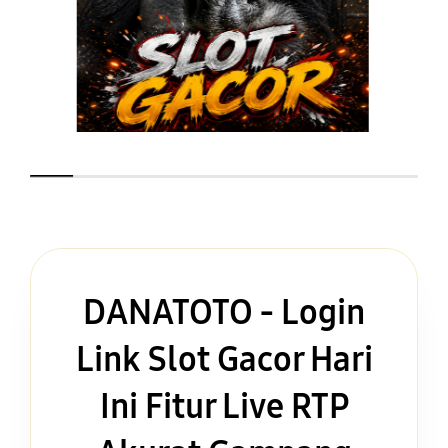
DANATOTO - Login
Link Slot Gacor Hari
Ini Fitur Live RTP