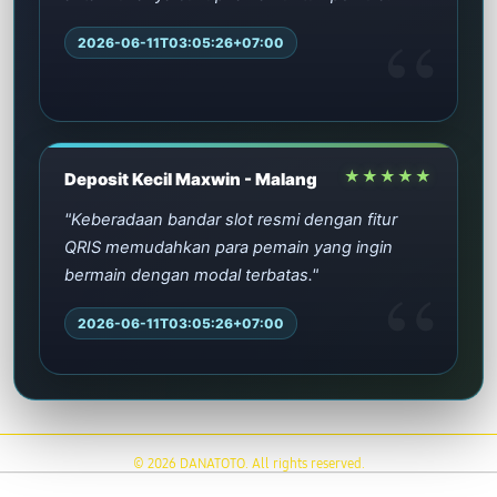
2026-06-11T03:05:26+07:00
★★★★★
Deposit Kecil Maxwin - Malang
"Keberadaan bandar slot resmi dengan fitur
QRIS memudahkan para pemain yang ingin
bermain dengan modal terbatas."
2026-06-11T03:05:26+07:00
© 2026 DANATOTO. All rights reserved.