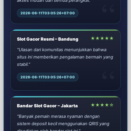
akses mudah dari semua perangkat."
2026-06-11T03:05:26+07:00
★★★★★
Slot Gacor Resmi – Bandung
"Ulasan dari komunitas menunjukkan bahwa
situs ini memberikan pengalaman bermain yang
stabil."
2026-06-11T03:05:26+07:00
★★★★☆
Bandar Slot Gacor – Jakarta
"Banyak pemain merasa nyaman dengan
sistem deposit kecil menggunakan QRIS yang