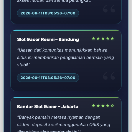
akses mudah dari semua perangkat."
2026-06-11T03:05:26+07:00
★★★★★
Slot Gacor Resmi – Bandung
"Ulasan dari komunitas menunjukkan bahwa
situs ini memberikan pengalaman bermain yang
stabil."
2026-06-11T03:05:26+07:00
★★★★☆
Bandar Slot Gacor – Jakarta
"Banyak pemain merasa nyaman dengan
sistem deposit kecil menggunakan QRIS yang