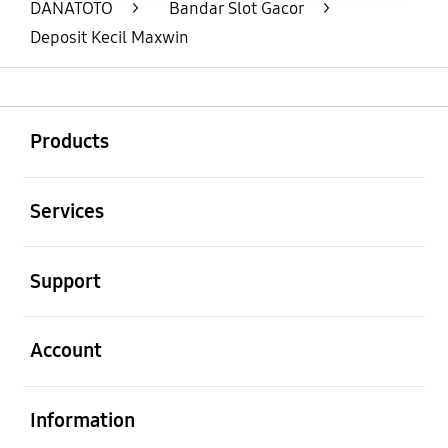
DANATOTO
>
Bandar Slot Gacor
>
Deposit Kecil Maxwin
Buka
Footer Navigation
Products
Buka
Services
Buka
Support
Buka
Account
Buka
Information