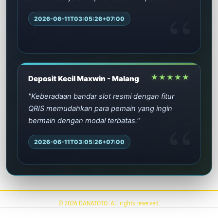
2026-06-11T03:05:26+07:00
★★★★★
Deposit Kecil Maxwin - Malang
"Keberadaan bandar slot resmi dengan fitur
QRIS memudahkan para pemain yang ingin
bermain dengan modal terbatas."
2026-06-11T03:05:26+07:00
© 2026 DANATOTO. All rights reserved.