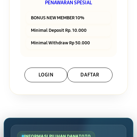
PENAWARAN SPESIAL
BONUS NEW MEMBER 10%
Minimal Deposit Rp. 10.000
Minimal Withdraw Rp 50.000
LOGIN
DAFTAR
Layer Popup Close
INFORMASI PILIHAN DANATOTO