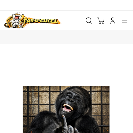
Skip
to
content
Cari
Troli
Login
Navigation
Buka Info Lebih Lanjut