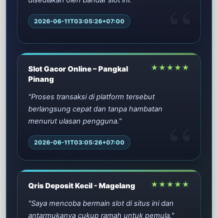
disediakan oleh bandar slot ini."
2026-06-11T03:05:26+07:00
★★★★★
Slot Gacor Online – Pangkal
Pinang
"Proses transaksi di platform tersebut
berlangsung cepat dan tanpa hambatan
menurut ulasan pengguna."
2026-06-11T03:05:26+07:00
★★★★★
Qris Deposit Kecil - Magelang
"Saya mencoba bermain slot di situs ini dan
antarmukanya cukup ramah untuk pemula."