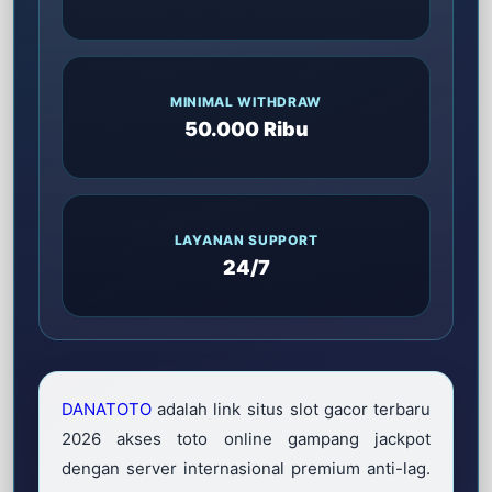
MINIMAL WITHDRAW
50.000 Ribu
LAYANAN SUPPORT
24/7
DANATOTO
adalah link situs slot gacor terbaru
2026 akses toto online gampang jackpot
dengan server internasional premium anti-lag.