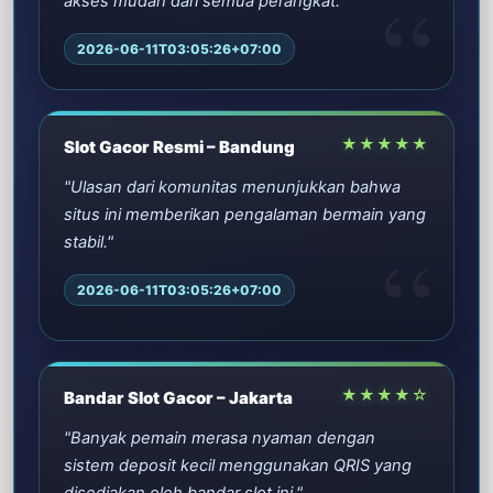
akses mudah dari semua perangkat."
2026-06-11T03:05:26+07:00
★★★★★
Slot Gacor Resmi – Bandung
"Ulasan dari komunitas menunjukkan bahwa
situs ini memberikan pengalaman bermain yang
stabil."
2026-06-11T03:05:26+07:00
★★★★☆
Bandar Slot Gacor – Jakarta
"Banyak pemain merasa nyaman dengan
sistem deposit kecil menggunakan QRIS yang