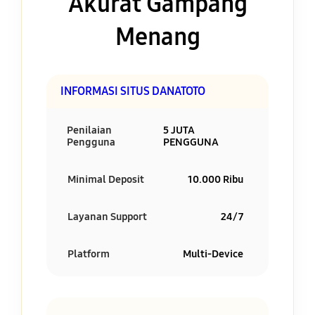
Akurat Gampang
Menang
INFORMASI SITUS DANATOTO
Penilaian
5 JUTA
Pengguna
PENGGUNA
Minimal Deposit
10.000 Ribu
Layanan Support
24/7
Platform
Multi-Device