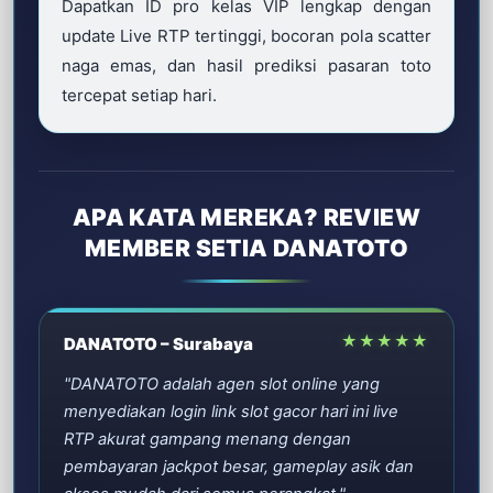
Dapatkan ID pro kelas VIP lengkap dengan
update Live RTP tertinggi, bocoran pola scatter
naga emas, dan hasil prediksi pasaran toto
tercepat setiap hari.
APA KATA MEREKA? REVIEW
MEMBER SETIA DANATOTO
★★★★★
DANATOTO – Surabaya
"DANATOTO adalah agen slot online yang
menyediakan login link slot gacor hari ini live
RTP akurat gampang menang dengan
pembayaran jackpot besar, gameplay asik dan