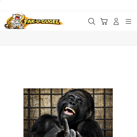
Skip
to
content
Cari
Troli
Login
Navigation
Buka Info Lebih Lanjut