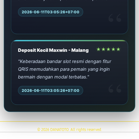
2026-06-11T03:05:26+07:00
★★★★★
Deposit Kecil Maxwin - Malang
"Keberadaan bandar slot resmi dengan fitur
QRIS memudahkan para pemain yang ingin
bermain dengan modal terbatas."
2026-06-11T03:05:26+07:00
© 2026 DANATOTO. All rights reserved.