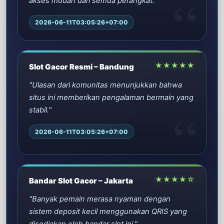
akses mudah dari semua perangkat."
2026-06-11T03:05:26+07:00
★★★★★
Slot Gacor Resmi – Bandung
"Ulasan dari komunitas menunjukkan bahwa
situs ini memberikan pengalaman bermain yang
stabil."
2026-06-11T03:05:26+07:00
★★★★☆
Bandar Slot Gacor – Jakarta
"Banyak pemain merasa nyaman dengan
sistem deposit kecil menggunakan QRIS yang