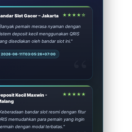
★★★★☆
andar Slot Gacor – Jakarta
Banyak pemain merasa nyaman dengan
istem deposit kecil menggunakan QRIS
ang disediakan oleh bandar slot ini."
2026-06-11T03:05:26+07:00
★★★★★
eposit Kecil Maxwin -
alang
Keberadaan bandar slot resmi dengan fitur
RIS memudahkan para pemain yang ingin
ermain dengan modal terbatas."