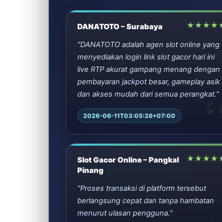
★★★★
DANATOTO – Surabaya
"DANATOTO adalah agen slot online yang
menyediakan login link slot gacor hari ini
live RTP akurat gampang menang dengan
pembayaran jackpot besar, gameplay asik
dan akses mudah dari semua perangkat."
2026-06-11T03:05:26+07:00
★★★★
Slot Gacor Online – Pangkal
Pinang
"Proses transaksi di platform tersebut
berlangsung cepat dan tanpa hambatan
menurut ulasan pengguna."