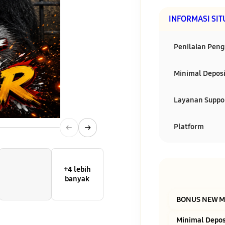
INFORMASI SIT
Penilaian Pen
Minimal Deposi
Layanan Suppo
Sebelumnya
Berikutnya
Platform
+4 lebih
banyak
BONUS NEW M
Minimal Depos