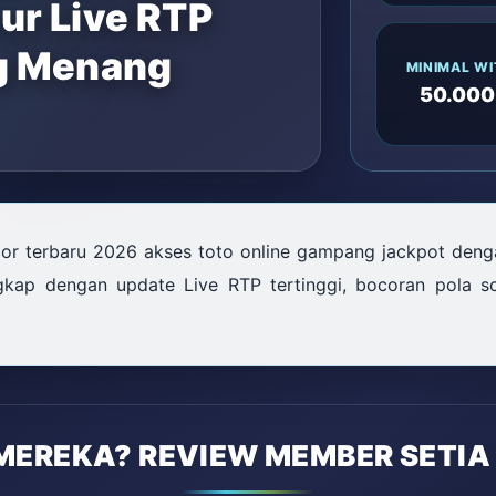
tur Live RTP
g Menang
MINIMAL W
50.000
acor terbaru 2026 akses toto online gampang jackpot denga
gkap dengan update Live RTP tertinggi, bocoran pola sc
MEREKA? REVIEW MEMBER SETI