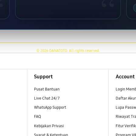
© 2026 DANATOTO. All rights reserved.
Support
Account
Pusat Bantuan
Login Mem
Live Chat 24/7
Daftar Aku
WhatsApp Support
Lupa Passw
FAQ
Riwayat Tr
Kebijakan Privasi
Fitur Verifi
Syarat & Ketentuan
Program VI