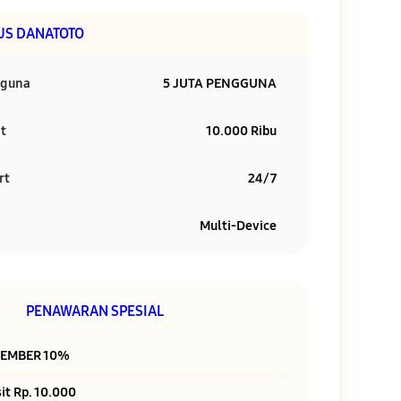
US DANATOTO
gguna
5 JUTA PENGGUNA
t
10.000 Ribu
rt
24/7
Multi-Device
PENAWARAN SPESIAL
EMBER 10%
it Rp. 10.000