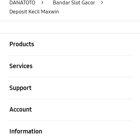
DANATOTO
>
Bandar Slot Gacor
>
Deposit Kecil Maxwin
Buka
Footer Navigation
Products
Buka
Services
Buka
Support
Buka
Account
Buka
Information