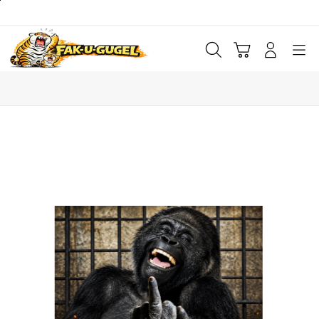
Skip
to
content
Cari
Troli
Login
Navigation
Buka Info Lebih Lanjut