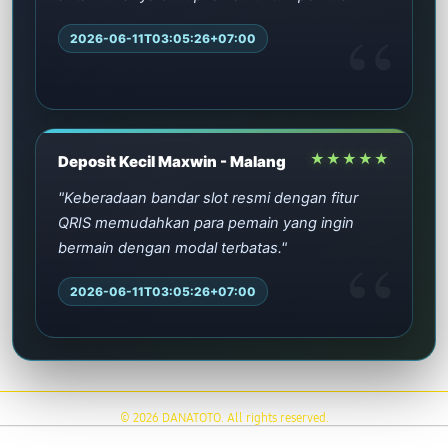
2026-06-11T03:05:26+07:00
★★★★★
Deposit Kecil Maxwin - Malang
"Keberadaan bandar slot resmi dengan fitur
QRIS memudahkan para pemain yang ingin
bermain dengan modal terbatas."
2026-06-11T03:05:26+07:00
© 2026 DANATOTO. All rights reserved.