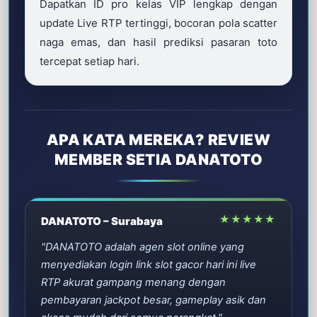
Dapatkan ID pro kelas VIP lengkap dengan
update Live RTP tertinggi, bocoran pola scatter
naga emas, dan hasil prediksi pasaran toto
tercepat setiap hari.
APA KATA MEREKA? REVIEW
MEMBER SETIA DANATOTO
★★★★★
DANATOTO – Surabaya
"DANATOTO adalah agen slot online yang
menyediakan login link slot gacor hari ini live
RTP akurat gampang menang dengan
pembayaran jackpot besar, gameplay asik dan