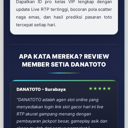
Dapatkan ID pro kelas VIP lengkap dengan
update Live RTP tertinggi, bocoran pola scatter
naga emas, dan hasil prediksi pasaran toto
tercepat setiap hari.
APA KATA MEREKA? REVIEW
MEMBER SETIA DANATOTO
★★★★★
DANATOTO – Surabaya
"DANATOTO adalah agen slot online yang
menyediakan login link slot gacor hari ini live
RTP akurat gampang menang dengan
pembayaran jackpot besar, gameplay asik dan