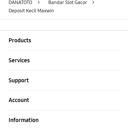
DANATOTO
>
Bandar Slot Gacor
>
Deposit Kecil Maxwin
Buka
Footer Navigation
Products
Buka
Services
Buka
Support
Buka
Account
Buka
Information