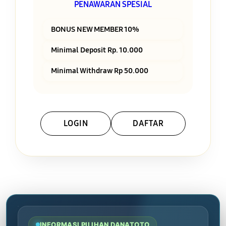
PENAWARAN SPESIAL
BONUS NEW MEMBER 10%
Minimal Deposit Rp. 10.000
Minimal Withdraw Rp 50.000
LOGIN
DAFTAR
Layer Popup Close
INFORMASI PILIHAN DANATOTO