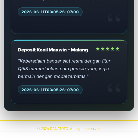
2026-06-11T03:05:26+07:00
★★★★★
Deposit Kecil Maxwin - Malang
"Keberadaan bandar slot resmi dengan fitur
QRIS memudahkan para pemain yang ingin
bermain dengan modal terbatas."
2026-06-11T03:05:26+07:00
© 2026 DANATOTO. All rights reserved.