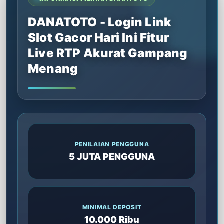
DANATOTO - Login Link
Slot Gacor Hari Ini Fitur
Live RTP Akurat Gampang
Menang
PENILAIAN PENGGUNA
5 JUTA PENGGUNA
MINIMAL DEPOSIT
10.000 Ribu