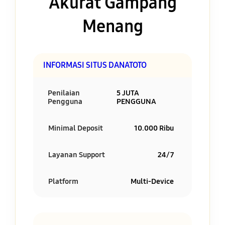
Akurat Gampang
Menang
INFORMASI SITUS DANATOTO
Penilaian
5 JUTA
Pengguna
PENGGUNA
Minimal Deposit
10.000 Ribu
Layanan Support
24/7
Platform
Multi-Device