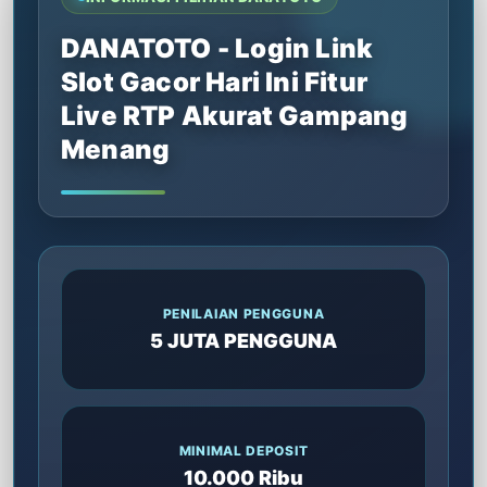
DANATOTO - Login Link
Slot Gacor Hari Ini Fitur
Live RTP Akurat Gampang
Menang
PENILAIAN PENGGUNA
5 JUTA PENGGUNA
MINIMAL DEPOSIT
10.000 Ribu