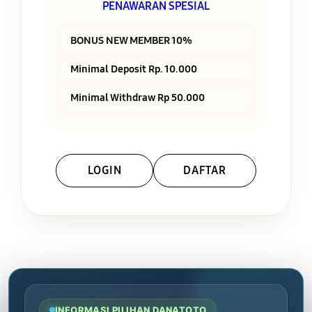
PENAWARAN SPESIAL
BONUS NEW MEMBER 10%
Minimal Deposit Rp. 10.000
Minimal Withdraw Rp 50.000
LOGIN
DAFTAR
Layer Popup Close
INFORMASI PILIHAN DANATOTO