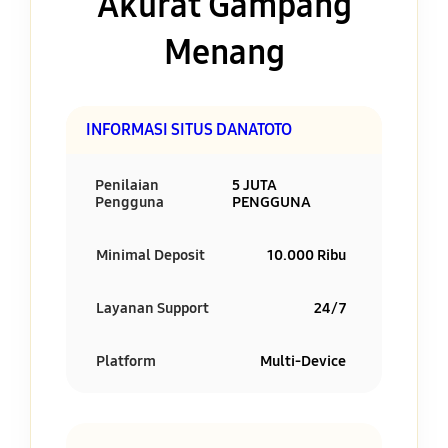
Akurat Gampang
Menang
INFORMASI SITUS DANATOTO
Penilaian
5 JUTA
Pengguna
PENGGUNA
Minimal Deposit
10.000 Ribu
Layanan Support
24/7
Platform
Multi-Device