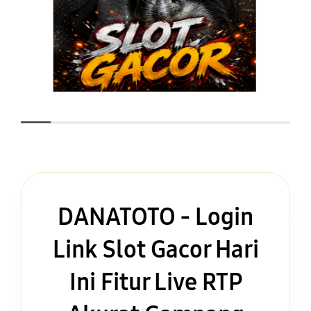
DANATOTO - Login
Link Slot Gacor Hari
Ini Fitur Live RTP