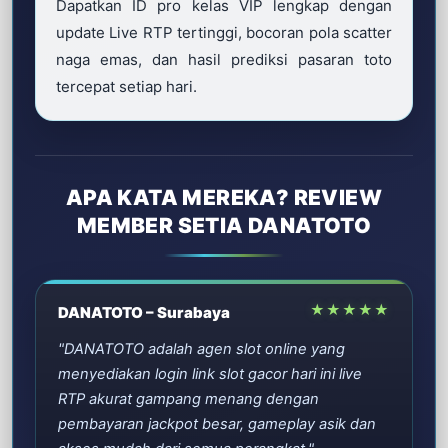
Dapatkan ID pro kelas VIP lengkap dengan
update Live RTP tertinggi, bocoran pola scatter
naga emas, dan hasil prediksi pasaran toto
tercepat setiap hari.
APA KATA MEREKA? REVIEW
MEMBER SETIA DANATOTO
★★★★★
DANATOTO – Surabaya
"DANATOTO adalah agen slot online yang
menyediakan login link slot gacor hari ini live
RTP akurat gampang menang dengan
pembayaran jackpot besar, gameplay asik dan