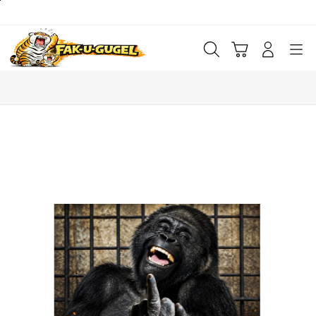
Skip
to
content
Cari
Troli
Login
Navigation
Buka Info Lebih Lanjut