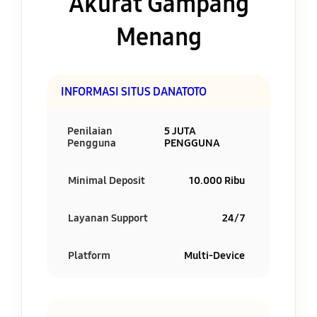
Akurat Gampang
Menang
INFORMASI SITUS DANATOTO
Penilaian
5 JUTA
Pengguna
PENGGUNA
Minimal Deposit
10.000 Ribu
Layanan Support
24/7
Platform
Multi-Device