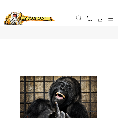
Skip
to
content
Cari
Troli
Login
Navigation
Buka Info Lebih Lanjut