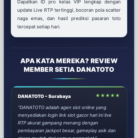
Dapatkan ID pro kelas VIP lengkap dengan
update Live RTP tertinggi, bocoran pola scatter
naga emas, dan hasil prediksi pasaran toto
tercepat setiap hari.
APA KATA MEREKA? REVIEW
MEMBER SETIA DANATOTO
★★★★★
DANATOTO – Surabaya
"DANATOTO adalah agen slot online yang
menyediakan login link slot gacor hari ini live
RTP akurat gampang menang dengan
pembayaran jackpot besar, gameplay asik dan