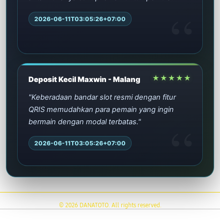
2026-06-11T03:05:26+07:00
★★★★★
Deposit Kecil Maxwin - Malang
"Keberadaan bandar slot resmi dengan fitur
QRIS memudahkan para pemain yang ingin
bermain dengan modal terbatas."
2026-06-11T03:05:26+07:00
© 2026 DANATOTO. All rights reserved.