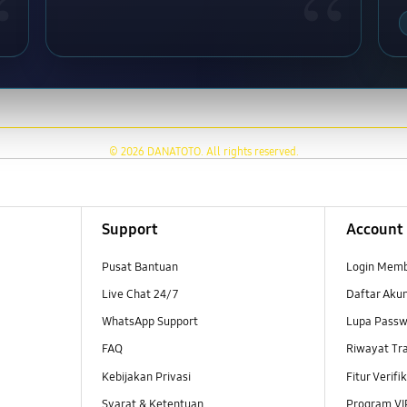
© 2026 DANATOTO. All rights reserved.
Support
Account
Pusat Bantuan
Login Mem
Live Chat 24/7
Daftar Aku
WhatsApp Support
Lupa Passw
FAQ
Riwayat Tr
Kebijakan Privasi
Fitur Verifi
Syarat & Ketentuan
Program VI