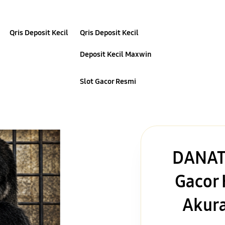
Qris Deposit Kecil
Qris Deposit Kecil
Deposit Kecil Maxwin
Slot Gacor Resmi
DANATO
Gacor H
Akur