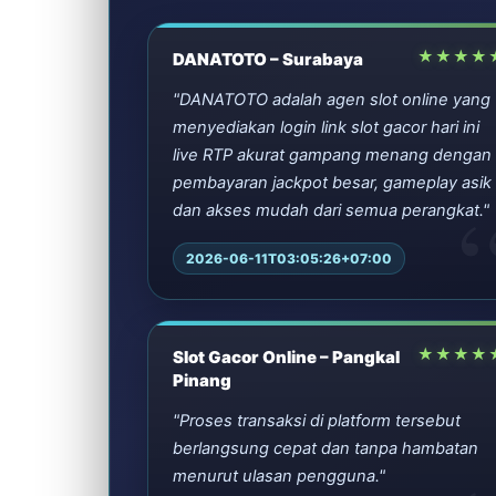
★★★★
DANATOTO – Surabaya
"DANATOTO adalah agen slot online yang
menyediakan login link slot gacor hari ini
live RTP akurat gampang menang dengan
pembayaran jackpot besar, gameplay asik
dan akses mudah dari semua perangkat."
2026-06-11T03:05:26+07:00
★★★★
Slot Gacor Online – Pangkal
Pinang
"Proses transaksi di platform tersebut
berlangsung cepat dan tanpa hambatan
menurut ulasan pengguna."