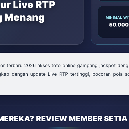
tur Live RTP
g Menang
MINIMAL W
50.000
acor terbaru 2026 akses toto online gampang jackpot denga
gkap dengan update Live RTP tertinggi, bocoran pola sc
MEREKA? REVIEW MEMBER SETI