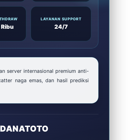
ITHDRAW
LAYANAN SUPPORT
 Ribu
24/7
n server internasional premium anti-
atter naga emas, dan hasil prediksi
A DANATOTO