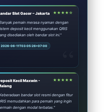
★★★★☆
andar Slot Gacor – Jakarta
Banyak pemain merasa nyaman dengan
istem deposit kecil menggunakan QRIS
ang disediakan oleh bandar slot ini."
2026-06-11T03:05:26+07:00
★★★★★
eposit Kecil Maxwin -
alang
Keberadaan bandar slot resmi dengan fitur
RIS memudahkan para pemain yang ingin
ermain dengan modal terbatas."