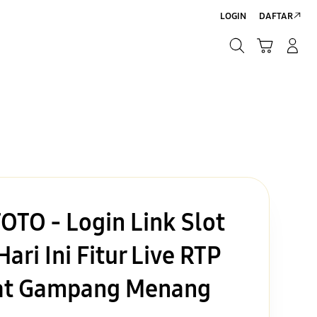
LOGIN
DAFTAR
Cari
Troli
Login/Sign-Up
Cari
TO - Login Link Slot
ari Ini Fitur Live RTP
at Gampang Menang