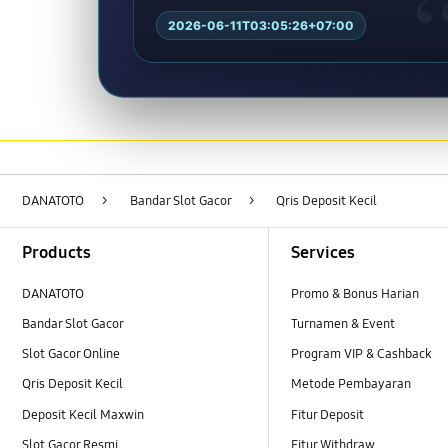
2026-06-11T03:05:26+07:00
DANATOTO
>
Bandar Slot Gacor
>
Qris Deposit Kecil
Footer Navigation
Products
Services
DANATOTO
Promo & Bonus Harian
Bandar Slot Gacor
Turnamen & Event
Slot Gacor Online
Program VIP & Cashback
Qris Deposit Kecil
Metode Pembayaran
Deposit Kecil Maxwin
Fitur Deposit
Slot Gacor Resmi
Fitur Withdraw