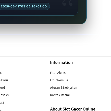
2026-06-11T03:05:26+07:00
Information
ber
Fitur Akses
n Baru
Fitur Pemula
ord
Aturan & Kebijakan
ansaksi
Kontak Resmi
kasi
About Slot Gacor Online
P