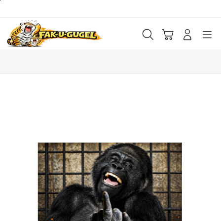
Skip
to
content
Cari
Troli
Login
Navigation
Buka Info Lebih Lanjut