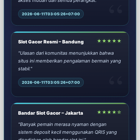
akses mudah dari semua perangkat."
2026-06-11T03:05:26+07:00
★★★★★
Slot Gacor Resmi – Bandung
"Ulasan dari komunitas menunjukkan bahwa
situs ini memberikan pengalaman bermain yang
stabil."
2026-06-11T03:05:26+07:00
★★★★☆
Bandar Slot Gacor – Jakarta
"Banyak pemain merasa nyaman dengan
sistem deposit kecil menggunakan QRIS yang