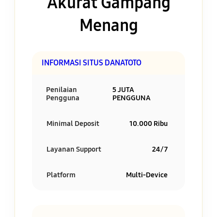
Akurat Gampang
Menang
INFORMASI SITUS DANATOTO
Penilaian
5 JUTA
Pengguna
PENGGUNA
Minimal Deposit
10.000 Ribu
Layanan Support
24/7
Platform
Multi-Device