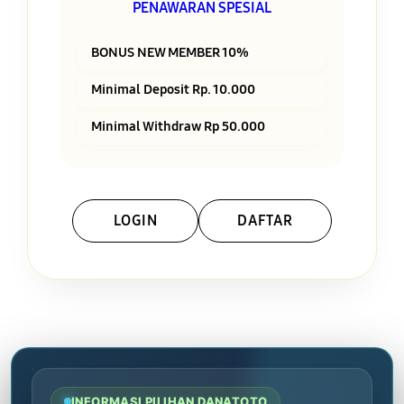
PENAWARAN SPESIAL
BONUS NEW MEMBER 10%
Minimal Deposit Rp. 10.000
Minimal Withdraw Rp 50.000
LOGIN
DAFTAR
Layer Popup Close
INFORMASI PILIHAN DANATOTO