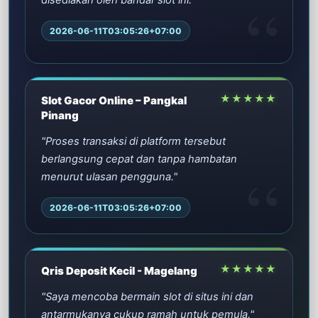
disediakan oleh bandar slot ini."
2026-06-11T03:05:26+07:00
★★★★★
Slot Gacor Online – Pangkal
Pinang
"Proses transaksi di platform tersebut
berlangsung cepat dan tanpa hambatan
menurut ulasan pengguna."
2026-06-11T03:05:26+07:00
★★★★★
Qris Deposit Kecil - Magelang
"Saya mencoba bermain slot di situs ini dan
antarmukanya cukup ramah untuk pemula."