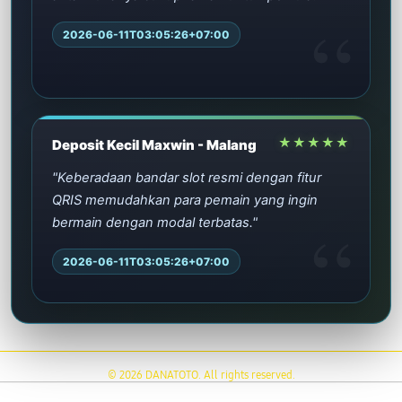
2026-06-11T03:05:26+07:00
★★★★★
Deposit Kecil Maxwin - Malang
"Keberadaan bandar slot resmi dengan fitur
QRIS memudahkan para pemain yang ingin
bermain dengan modal terbatas."
2026-06-11T03:05:26+07:00
© 2026 DANATOTO. All rights reserved.