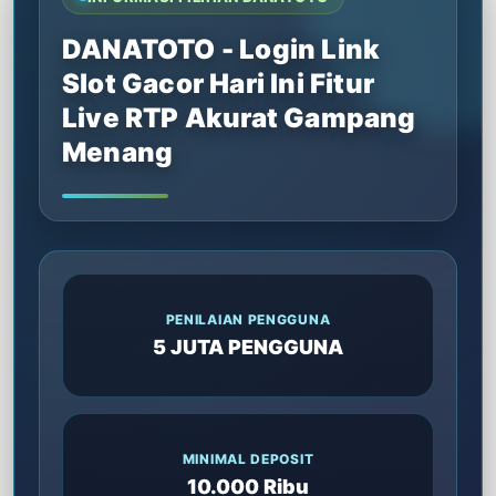
DANATOTO - Login Link
Slot Gacor Hari Ini Fitur
Live RTP Akurat Gampang
Menang
PENILAIAN PENGGUNA
5 JUTA PENGGUNA
MINIMAL DEPOSIT
10.000 Ribu