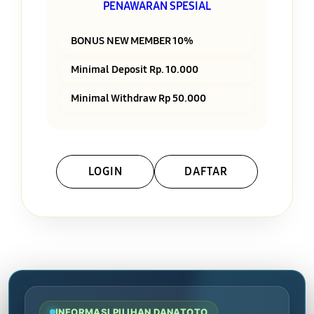
PENAWARAN SPESIAL
BONUS NEW MEMBER 10%
Minimal Deposit Rp. 10.000
Minimal Withdraw Rp 50.000
LOGIN
DAFTAR
Layer Popup Close
INFORMASI PILIHAN DANATOTO