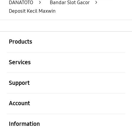
DANATOTO
>
Bandar Slot Gacor
>
Deposit Kecil Maxwin
Buka
Footer Navigation
Products
Buka
Services
Buka
Support
Buka
Account
Buka
Information