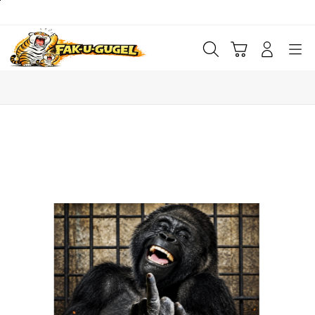
Skip
to
content
Cari
Troli
Login
Navigation
Buka Info Lebih Lanjut