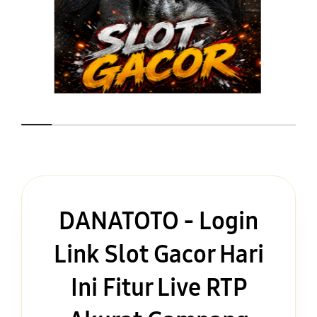
DANATOTO - Login
Link Slot Gacor Hari
Ini Fitur Live RTP