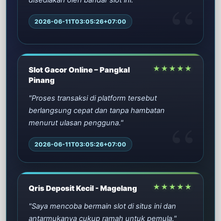
disediakan oleh bandar slot ini."
2026-06-11T03:05:26+07:00
★★★★★
Slot Gacor Online – Pangkal
Pinang
"Proses transaksi di platform tersebut
berlangsung cepat dan tanpa hambatan
menurut ulasan pengguna."
2026-06-11T03:05:26+07:00
★★★★★
Qris Deposit Kecil - Magelang
"Saya mencoba bermain slot di situs ini dan
antarmukanya cukup ramah untuk pemula."