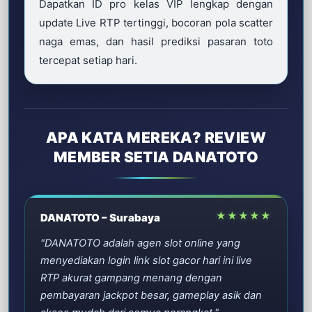
Dapatkan ID pro kelas VIP lengkap dengan
update Live RTP tertinggi, bocoran pola scatter
naga emas, dan hasil prediksi pasaran toto
tercepat setiap hari.
APA KATA MEREKA? REVIEW
MEMBER SETIA DANATOTO
★★★★★
DANATOTO – Surabaya
"DANATOTO adalah agen slot online yang
menyediakan login link slot gacor hari ini live
RTP akurat gampang menang dengan
pembayaran jackpot besar, gameplay asik dan