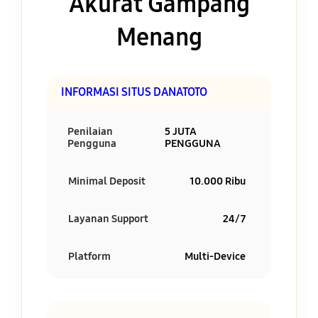
Akurat Gampang
Menang
INFORMASI SITUS DANATOTO
Penilaian
5 JUTA
Pengguna
PENGGUNA
Minimal Deposit
10.000 Ribu
Layanan Support
24/7
Platform
Multi-Device