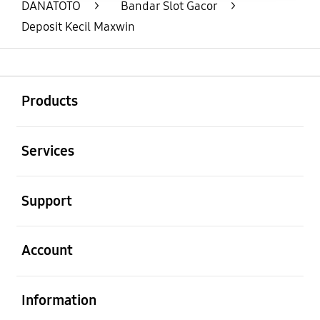
DANATOTO
>
Bandar Slot Gacor
>
Deposit Kecil Maxwin
Buka
Footer Navigation
Products
Buka
Services
Buka
Support
Buka
Account
Buka
Information