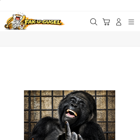
Skip
to
content
Cari
Troli
Login
Navigation
Buka Info Lebih Lanjut