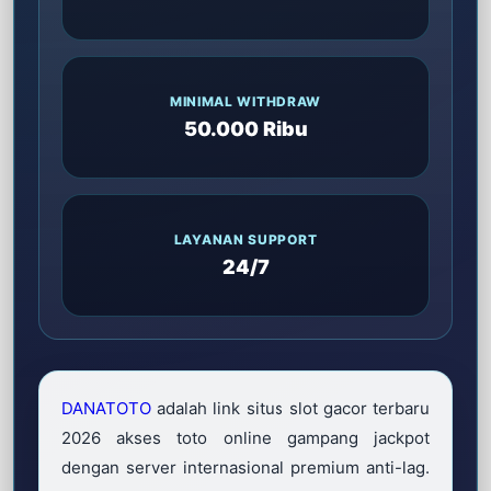
MINIMAL WITHDRAW
50.000 Ribu
LAYANAN SUPPORT
24/7
DANATOTO
adalah link situs slot gacor terbaru
2026 akses toto online gampang jackpot
dengan server internasional premium anti-lag.