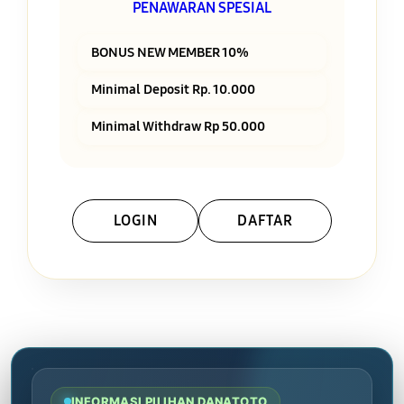
PENAWARAN SPESIAL
BONUS NEW MEMBER 10%
Minimal Deposit Rp. 10.000
Minimal Withdraw Rp 50.000
LOGIN
DAFTAR
Layer Popup Close
INFORMASI PILIHAN DANATOTO