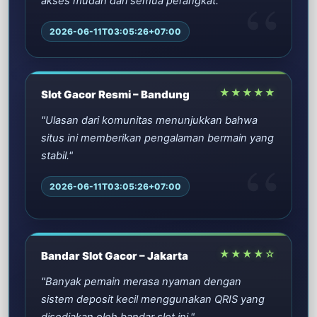
akses mudah dari semua perangkat."
2026-06-11T03:05:26+07:00
★★★★★
Slot Gacor Resmi – Bandung
"Ulasan dari komunitas menunjukkan bahwa
situs ini memberikan pengalaman bermain yang
stabil."
2026-06-11T03:05:26+07:00
★★★★☆
Bandar Slot Gacor – Jakarta
"Banyak pemain merasa nyaman dengan
sistem deposit kecil menggunakan QRIS yang