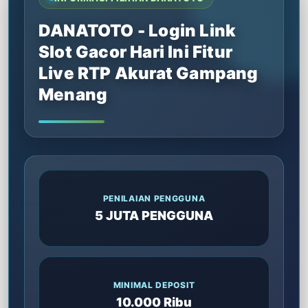
DANATOTO - Login Link
Slot Gacor Hari Ini Fitur
Live RTP Akurat Gampang
Menang
PENILAIAN PENGGUNA
5 JUTA PENGGUNA
MINIMAL DEPOSIT
10.000 Ribu