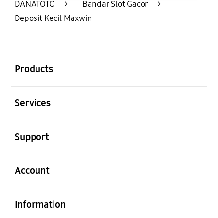
DANATOTO
>
Bandar Slot Gacor
>
Deposit Kecil Maxwin
Buka
Footer Navigation
Products
Buka
Services
Buka
Support
Buka
Account
Buka
Information