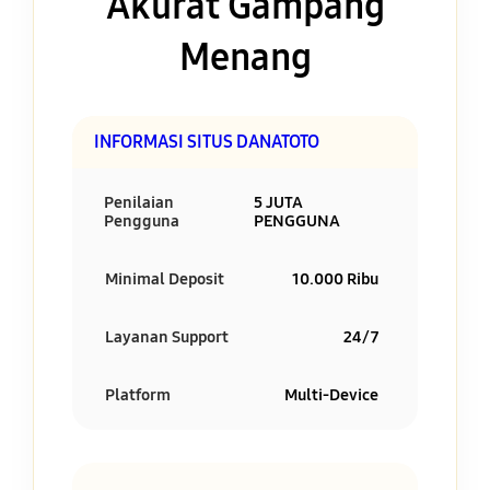
Akurat Gampang
Menang
INFORMASI SITUS DANATOTO
Penilaian
5 JUTA
Pengguna
PENGGUNA
Minimal Deposit
10.000 Ribu
Layanan Support
24/7
Platform
Multi-Device