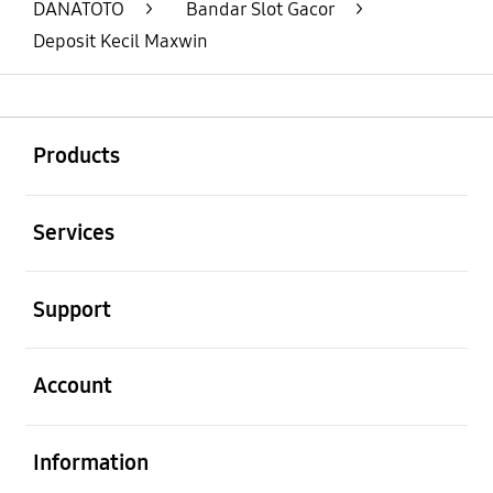
DANATOTO
>
Bandar Slot Gacor
>
Deposit Kecil Maxwin
Buka
Footer Navigation
Products
Buka
Services
Buka
Support
Buka
Account
Buka
Information