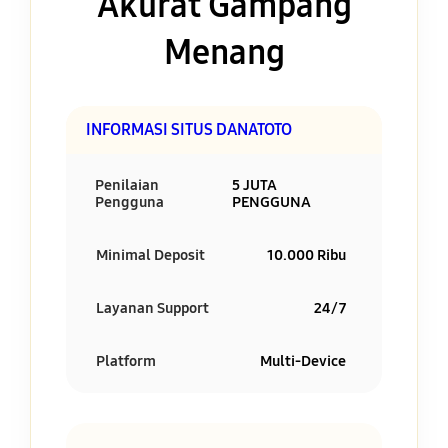
Akurat Gampang
Menang
INFORMASI SITUS DANATOTO
Penilaian
5 JUTA
Pengguna
PENGGUNA
Minimal Deposit
10.000 Ribu
Layanan Support
24/7
Platform
Multi-Device