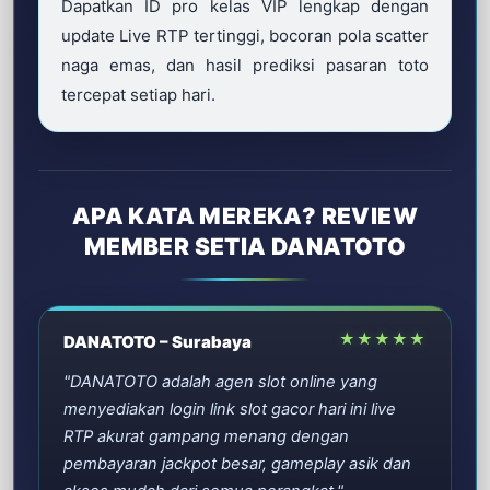
Dapatkan ID pro kelas VIP lengkap dengan
update Live RTP tertinggi, bocoran pola scatter
naga emas, dan hasil prediksi pasaran toto
tercepat setiap hari.
APA KATA MEREKA? REVIEW
MEMBER SETIA DANATOTO
★★★★★
DANATOTO – Surabaya
"DANATOTO adalah agen slot online yang
menyediakan login link slot gacor hari ini live
RTP akurat gampang menang dengan
pembayaran jackpot besar, gameplay asik dan