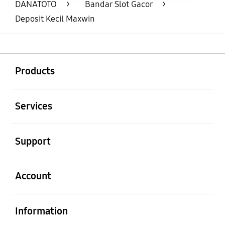
DANATOTO
>
Bandar Slot Gacor
>
Deposit Kecil Maxwin
Buka
Footer Navigation
Products
Buka
Services
Buka
Support
Buka
Account
Buka
Information