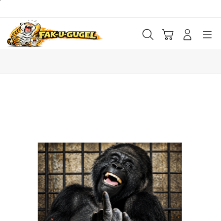
Skip
to
content
Cari
Troli
Login
Navigation
Buka Info Lebih Lanjut