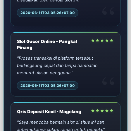
disediakan oleh bandar slot ini."
2026-06-11T03:05:26+07:00
★★★★★
Slot Gacor Online – Pangkal
Pinang
"Proses transaksi di platform tersebut
berlangsung cepat dan tanpa hambatan
menurut ulasan pengguna."
2026-06-11T03:05:26+07:00
★★★★★
Qris Deposit Kecil - Magelang
"Saya mencoba bermain slot di situs ini dan
antarmukanya cukup ramah untuk pemula."