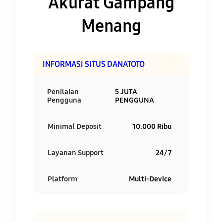
Akurat Gampang
Menang
INFORMASI SITUS DANATOTO
Penilaian
5 JUTA
Pengguna
PENGGUNA
Minimal Deposit
10.000 Ribu
Layanan Support
24/7
Platform
Multi-Device