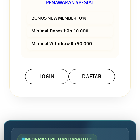
PENAWARAN SPESIAL
BONUS NEW MEMBER 10%
Minimal Deposit Rp. 10.000
Minimal Withdraw Rp 50.000
LOGIN
DAFTAR
Layer Popup Close
INFORMASI PILIHAN DANATOTO