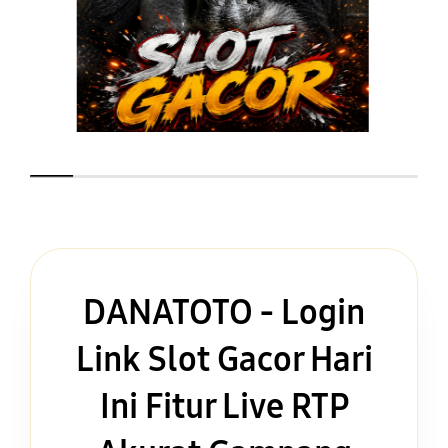
DANATOTO - Login
Link Slot Gacor Hari
Ini Fitur Live RTP