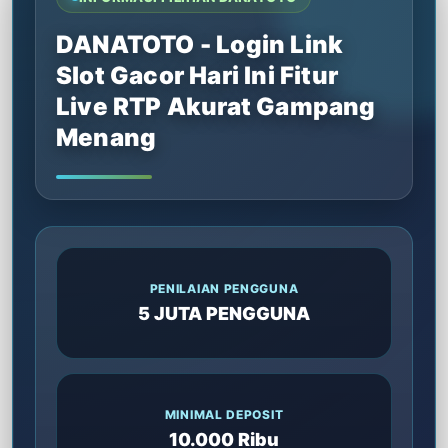
DANATOTO - Login Link
Slot Gacor Hari Ini Fitur
Live RTP Akurat Gampang
Menang
PENILAIAN PENGGUNA
5 JUTA PENGGUNA
MINIMAL DEPOSIT
10.000 Ribu