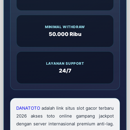
MINIMAL WITHDRAW
50.000 Ribu
LAYANAN SUPPORT
24/7
DANATOTO
adalah link situs slot gacor terbaru
2026 akses toto online gampang jackpot
dengan server internasional premium anti-lag.