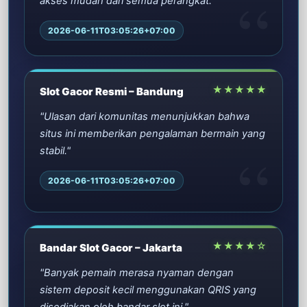
akses mudah dari semua perangkat."
2026-06-11T03:05:26+07:00
★★★★★
Slot Gacor Resmi – Bandung
"Ulasan dari komunitas menunjukkan bahwa
situs ini memberikan pengalaman bermain yang
stabil."
2026-06-11T03:05:26+07:00
★★★★☆
Bandar Slot Gacor – Jakarta
"Banyak pemain merasa nyaman dengan
sistem deposit kecil menggunakan QRIS yang