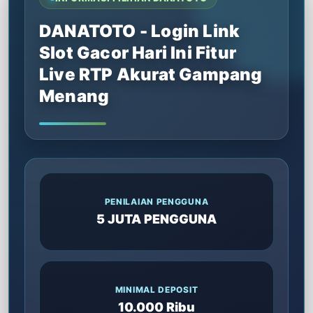
DANATOTO - Login Link
Slot Gacor Hari Ini Fitur
Live RTP Akurat Gampang
Menang
PENILAIAN PENGGUNA
5 JUTA PENGGUNA
MINIMAL DEPOSIT
10.000 Ribu