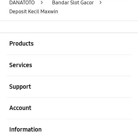
DANATOTO
>
Bandar Slot Gacor
>
Deposit Kecil Maxwin
Buka
Footer Navigation
Products
Buka
Services
Buka
Support
Buka
Account
Buka
Information