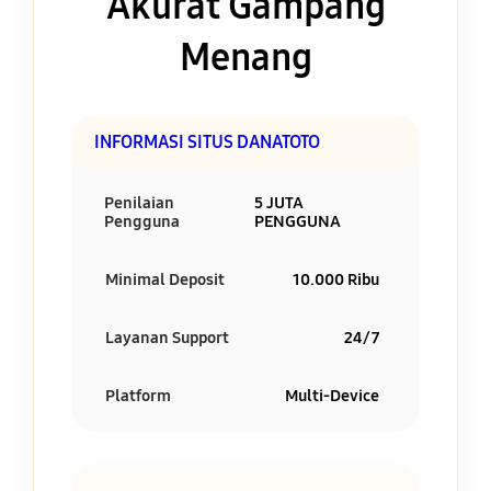
Akurat Gampang
Menang
INFORMASI SITUS DANATOTO
Penilaian
5 JUTA
Pengguna
PENGGUNA
Minimal Deposit
10.000 Ribu
Layanan Support
24/7
Platform
Multi-Device