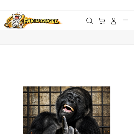
Skip
to
content
Cari
Troli
Login
Navigation
Buka Info Lebih Lanjut