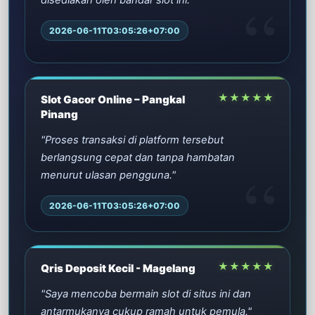
disediakan oleh bandar slot ini."
2026-06-11T03:05:26+07:00
★★★★★
Slot Gacor Online – Pangkal
Pinang
"Proses transaksi di platform tersebut
berlangsung cepat dan tanpa hambatan
menurut ulasan pengguna."
2026-06-11T03:05:26+07:00
★★★★★
Qris Deposit Kecil - Magelang
"Saya mencoba bermain slot di situs ini dan
antarmukanya cukup ramah untuk pemula."