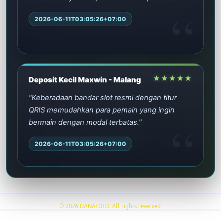
2026-06-11T03:05:26+07:00
★★★★★
Deposit Kecil Maxwin - Malang
"Keberadaan bandar slot resmi dengan fitur
QRIS memudahkan para pemain yang ingin
bermain dengan modal terbatas."
2026-06-11T03:05:26+07:00
© 2026 DANATOTO. All rights reserved.