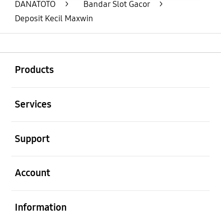
DANATOTO
>
Bandar Slot Gacor
>
Deposit Kecil Maxwin
Buka
Footer Navigation
Products
Buka
Services
Buka
Support
Buka
Account
Buka
Information