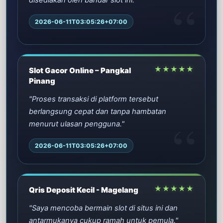
disediakan oleh bandar slot ini."
2026-06-11T03:05:26+07:00
★★★★★
Slot Gacor Online – Pangkal
Pinang
"Proses transaksi di platform tersebut
berlangsung cepat dan tanpa hambatan
menurut ulasan pengguna."
2026-06-11T03:05:26+07:00
★★★★★
Qris Deposit Kecil - Magelang
"Saya mencoba bermain slot di situs ini dan
antarmukanya cukup ramah untuk pemula."