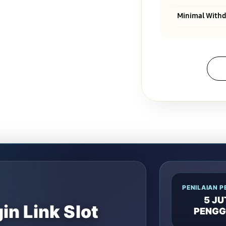
Minimal Withd
PENILAIAN 
5 JU
n Link Slot
PENG