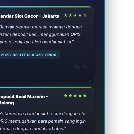
★★★★☆
andar Slot Gacor – Jakarta
Banyak pemain merasa nyaman dengan
istem deposit kecil menggunakan QRIS
ang disediakan oleh bandar slot ini."
2026-06-11T03:05:26+07:00
★★★★★
eposit Kecil Maxwin -
alang
Keberadaan bandar slot resmi dengan fitur
RIS memudahkan para pemain yang ingin
ermain dengan modal terbatas."