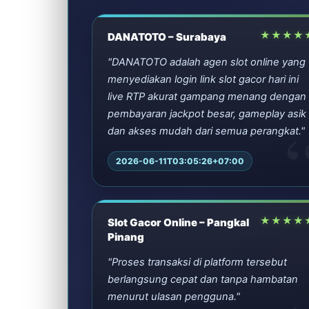
★★★★
DANATOTO – Surabaya
"DANATOTO adalah agen slot online yang
menyediakan login link slot gacor hari ini
live RTP akurat gampang menang dengan
pembayaran jackpot besar, gameplay asik
dan akses mudah dari semua perangkat."
2026-06-11T03:05:26+07:00
★★★★
Slot Gacor Online – Pangkal
Pinang
"Proses transaksi di platform tersebut
berlangsung cepat dan tanpa hambatan
menurut ulasan pengguna."