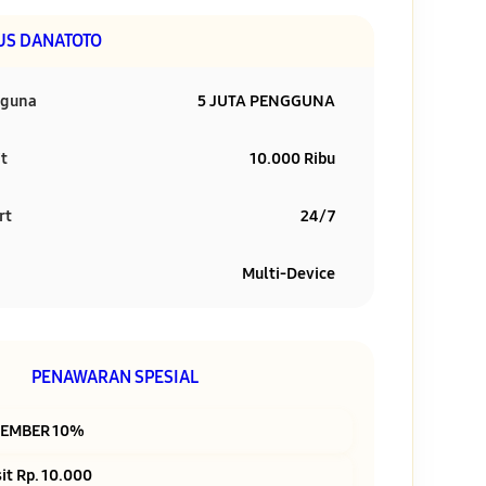
US DANATOTO
gguna
5 JUTA PENGGUNA
t
10.000 Ribu
rt
24/7
Multi-Device
PENAWARAN SPESIAL
EMBER 10%
it Rp. 10.000