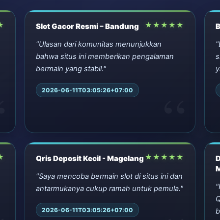
★
★★★★★
Slot Gacor Resmi – Bandung
B
"Ulasan dari komunitas menunjukkan
"
bahwa situs ini memberikan pengalaman
s
bermain yang stabil."
y
2026-06-11T03:05:26+07:00
★
★★★★★
Qris Deposit Kecil - Magelang
D
M
"Saya mencoba bermain slot di situs ini dan
"
antarmukanya cukup ramah untuk pemula."
Q
2026-06-11T03:05:26+07:00
b