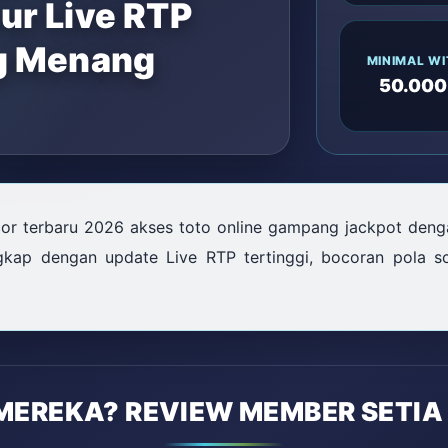
tur Live RTP
g Menang
MINIMAL W
50.000
acor terbaru 2026 akses toto online gampang jackpot denga
gkap dengan update Live RTP tertinggi, bocoran pola sc
MEREKA? REVIEW MEMBER SETI