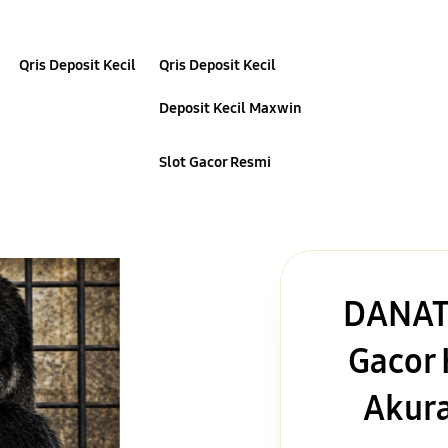
Qris Deposit Kecil
Qris Deposit Kecil
Deposit Kecil Maxwin
Slot Gacor Resmi
DANATO
Gacor H
Akur