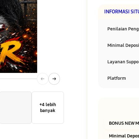
INFORMASI SIT
Penilaian Pen
Minimal Deposi
Layanan Suppo
Sebelumnya
Berikutnya
Platform
+4 lebih
banyak
BONUS NEW M
Minimal Depos