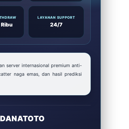
ITHDRAW
LAYANAN SUPPORT
 Ribu
24/7
n server internasional premium anti-
atter naga emas, dan hasil prediksi
A DANATOTO