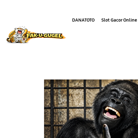
Skip
to
content
DANATOTO
Slot Gacor Online
Buka Info Lebih Lanjut