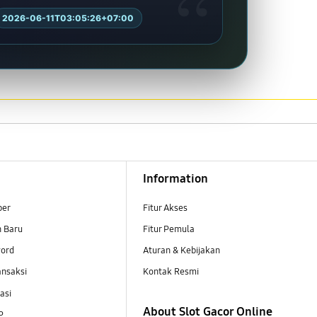
2026-06-11T03:05:26+07:00
Information
ber
Fitur Akses
n Baru
Fitur Pemula
ord
Aturan & Kebijakan
ansaksi
Kontak Resmi
kasi
About Slot Gacor Online
P