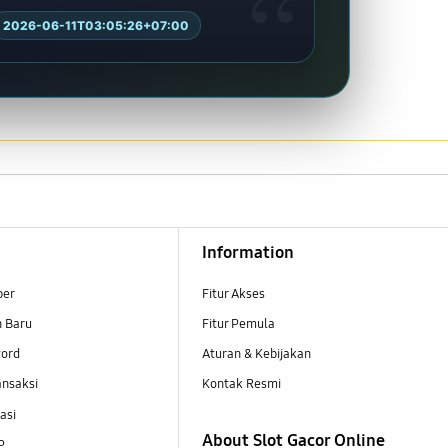
2026-06-11T03:05:26+07:00
Information
ber
Fitur Akses
n Baru
Fitur Pemula
ord
Aturan & Kebijakan
ansaksi
Kontak Resmi
kasi
About Slot Gacor Online
P