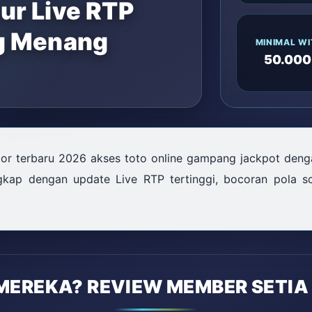
tur Live RTP
g Menang
MINIMAL W
50.000
acor terbaru 2026 akses toto online gampang jackpot denga
gkap dengan update Live RTP tertinggi, bocoran pola sc
MEREKA? REVIEW MEMBER SETI