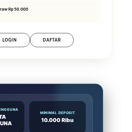
raw Rp 50.000
LOGIN
DAFTAR
PENGGUNA
MINIMAL DEPOSIT
TA
10.000 Ribu
GUNA