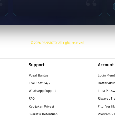
© 2026 DANATOTO. All rights reserved.
Support
Account
Pusat Bantuan
Login Mem
Live Chat 24/7
Daftar Aku
WhatsApp Support
Lupa Passw
FAQ
Riwayat Tr
Kebijakan Privasi
Fitur Verifi
Syarat & Ketentuan
Program VI