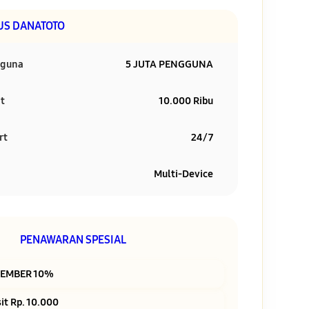
US DANATOTO
gguna
5 JUTA PENGGUNA
t
10.000 Ribu
rt
24/7
Multi-Device
PENAWARAN SPESIAL
EMBER 10%
it Rp. 10.000