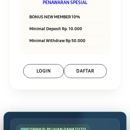
PENAWARAN SPESIAL
BONUS NEW MEMBER 10%
Minimal Deposit Rp. 10.000
Minimal Withdraw Rp 50.000
LOGIN
DAFTAR
Layer Popup Close
INFORMASI PILIHAN DANATOTO