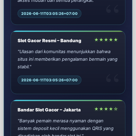
akses mudah dari semua perangkat."
2026-06-11T03:05:26+07:00
★★★★★
Slot Gacor Resmi – Bandung
"Ulasan dari komunitas menunjukkan bahwa
situs ini memberikan pengalaman bermain yang
stabil."
2026-06-11T03:05:26+07:00
★★★★☆
Bandar Slot Gacor – Jakarta
"Banyak pemain merasa nyaman dengan
sistem deposit kecil menggunakan QRIS yang