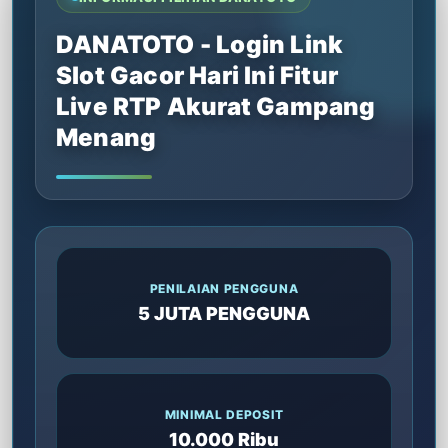
DANATOTO - Login Link
Slot Gacor Hari Ini Fitur
Live RTP Akurat Gampang
Menang
PENILAIAN PENGGUNA
5 JUTA PENGGUNA
MINIMAL DEPOSIT
10.000 Ribu