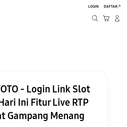
LOGIN
DAFTAR
Cari
Troli
Login/Sign-Up
Cari
TO - Login Link Slot
ari Ini Fitur Live RTP
at Gampang Menang