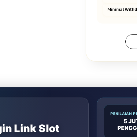
Minimal Withd
PENILAIAN 
5 JU
n Link Slot
PENG