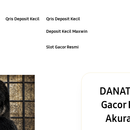
Qris Deposit Kecil
Qris Deposit Kecil
Deposit Kecil Maxwin
Slot Gacor Resmi
DANATO
Gacor H
Akur