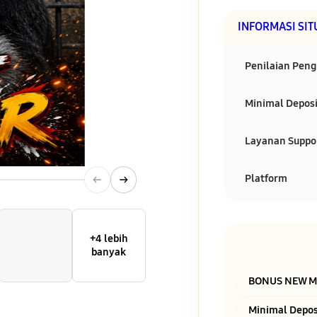
INFORMASI SIT
Penilaian Pen
Minimal Deposi
Layanan Suppo
Sebelumnya
Berikutnya
Platform
+4 lebih
banyak
BONUS NEW M
Minimal Depos