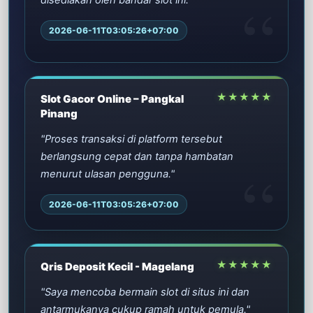
disediakan oleh bandar slot ini."
2026-06-11T03:05:26+07:00
★★★★★
Slot Gacor Online – Pangkal
Pinang
"Proses transaksi di platform tersebut
berlangsung cepat dan tanpa hambatan
menurut ulasan pengguna."
2026-06-11T03:05:26+07:00
★★★★★
Qris Deposit Kecil - Magelang
"Saya mencoba bermain slot di situs ini dan
antarmukanya cukup ramah untuk pemula."