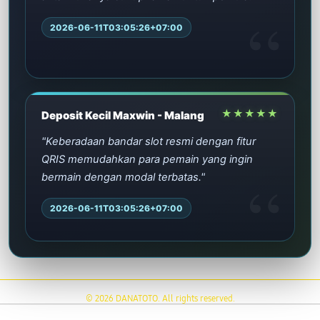
2026-06-11T03:05:26+07:00
★★★★★
Deposit Kecil Maxwin - Malang
"Keberadaan bandar slot resmi dengan fitur
QRIS memudahkan para pemain yang ingin
bermain dengan modal terbatas."
2026-06-11T03:05:26+07:00
© 2026 DANATOTO. All rights reserved.