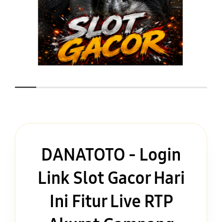
DANATOTO - Login
Link Slot Gacor Hari
Ini Fitur Live RTP