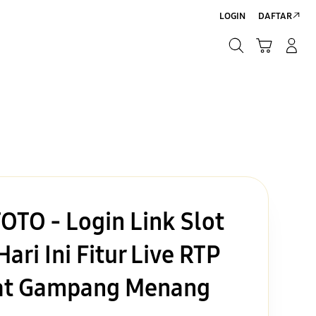
LOGIN
DAFTAR
Cari
Troli
Login/Sign-Up
Cari
TO - Login Link Slot
ari Ini Fitur Live RTP
at Gampang Menang