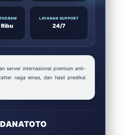
ITHDRAW
LAYANAN SUPPORT
 Ribu
24/7
n server internasional premium anti-
atter naga emas, dan hasil prediksi
A DANATOTO