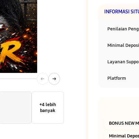
INFORMASI SIT
Penilaian Pen
Minimal Deposi
Layanan Suppo
Sebelumnya
Berikutnya
Platform
+4 lebih
banyak
BONUS NEW M
Minimal Depos