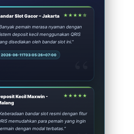
★★★★☆
andar Slot Gacor – Jakarta
Banyak pemain merasa nyaman dengan
istem deposit kecil menggunakan QRIS
ang disediakan oleh bandar slot ini."
2026-06-11T03:05:26+07:00
★★★★★
eposit Kecil Maxwin -
alang
Keberadaan bandar slot resmi dengan fitur
RIS memudahkan para pemain yang ingin
ermain dengan modal terbatas."