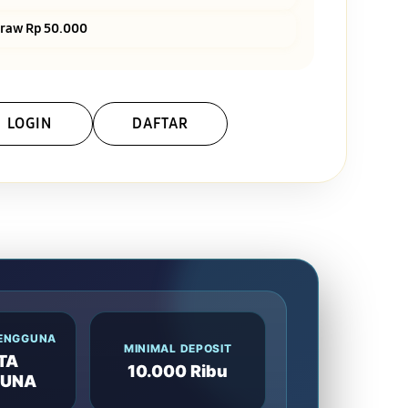
raw Rp 50.000
LOGIN
DAFTAR
PENGGUNA
MINIMAL DEPOSIT
TA
10.000 Ribu
GUNA