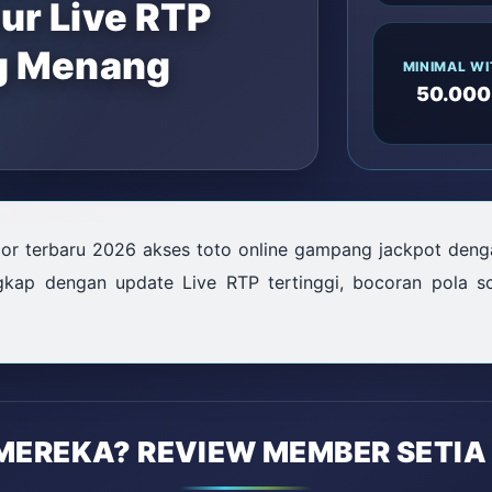
tur Live RTP
g Menang
MINIMAL W
50.000
acor terbaru 2026 akses toto online gampang jackpot denga
gkap dengan update Live RTP tertinggi, bocoran pola sc
MEREKA? REVIEW MEMBER SETI