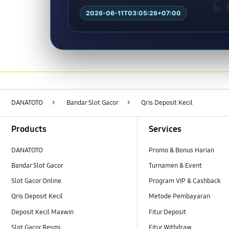
2026-06-11T03:05:26+07:00
DANATOTO
>
Bandar Slot Gacor
>
Qris Deposit Kecil
Footer Navigation
Products
Services
DANATOTO
Promo & Bonus Harian
Bandar Slot Gacor
Turnamen & Event
Slot Gacor Online
Program VIP & Cashback
Qris Deposit Kecil
Metode Pembayaran
Deposit Kecil Maxwin
Fitur Deposit
Slot Gacor Resmi
Fitur Withdraw