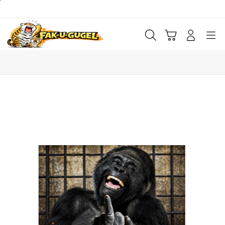
Skip
to
content
Cari
Troli
Login
Navigation
Buka Info Lebih Lanjut