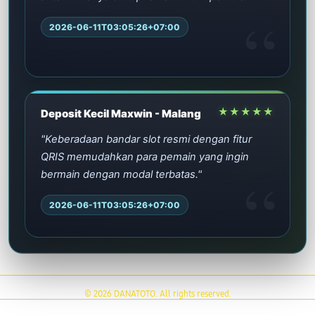
2026-06-11T03:05:26+07:00
★★★★★
Deposit Kecil Maxwin - Malang
"Keberadaan bandar slot resmi dengan fitur
QRIS memudahkan para pemain yang ingin
bermain dengan modal terbatas."
2026-06-11T03:05:26+07:00
© 2026 DANATOTO. All rights reserved.