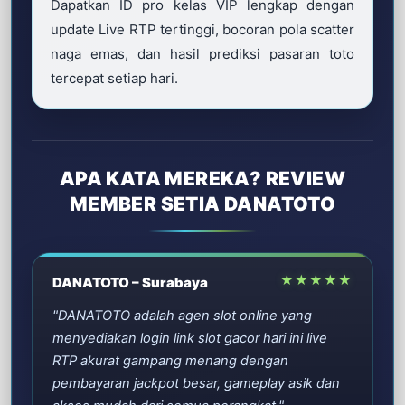
Dapatkan ID pro kelas VIP lengkap dengan
update Live RTP tertinggi, bocoran pola scatter
naga emas, dan hasil prediksi pasaran toto
tercepat setiap hari.
APA KATA MEREKA? REVIEW
MEMBER SETIA DANATOTO
★★★★★
DANATOTO – Surabaya
"DANATOTO adalah agen slot online yang
menyediakan login link slot gacor hari ini live
RTP akurat gampang menang dengan
pembayaran jackpot besar, gameplay asik dan