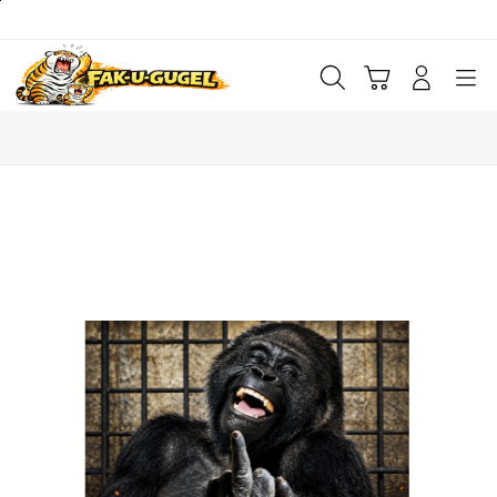
Skip
to
content
Cari
Troli
Login
Navigation
Buka Info Lebih Lanjut