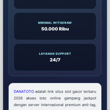
MINIMAL WITHDRAW
50.000 Ribu
LAYANAN SUPPORT
24/7
DANATOTO
adalah link situs slot gacor terbaru
2026 akses toto online gampang jackpot
dengan server internasional premium anti-lag.