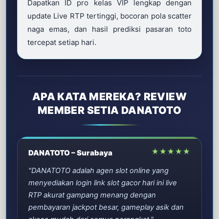
Dapatkan ID pro kelas VIP lengkap dengan
update Live RTP tertinggi, bocoran pola scatter
naga emas, dan hasil prediksi pasaran toto
tercepat setiap hari.
APA KATA MEREKA? REVIEW
MEMBER SETIA DANATOTO
★★★★★
DANATOTO – Surabaya
"DANATOTO adalah agen slot online yang
menyediakan login link slot gacor hari ini live
RTP akurat gampang menang dengan
pembayaran jackpot besar, gameplay asik dan