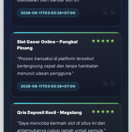
disediakan oleh bandar slot ini."
2026-06-11T03:05:26+07:00
★★★★★
Slot Gacor Online – Pangkal
Pinang
"Proses transaksi di platform tersebut
berlangsung cepat dan tanpa hambatan
menurut ulasan pengguna."
2026-06-11T03:05:26+07:00
★★★★★
Qris Deposit Kecil - Magelang
"Saya mencoba bermain slot di situs ini dan
antarmukanya cukup ramah untuk pemula."