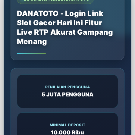
DANATOTO - Login Link
Slot Gacor Hari Ini Fitur
Live RTP Akurat Gampang
Menang
PENILAIAN PENGGUNA
5 JUTA PENGGUNA
MINIMAL DEPOSIT
10.000 Ribu