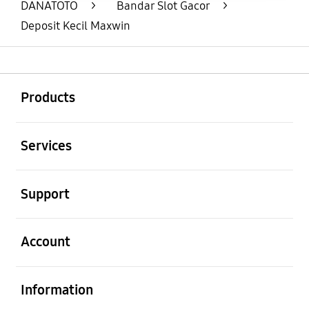
DANATOTO
>
Bandar Slot Gacor
>
Deposit Kecil Maxwin
Buka
Footer Navigation
Products
Buka
Services
Buka
Support
Buka
Account
Buka
Information