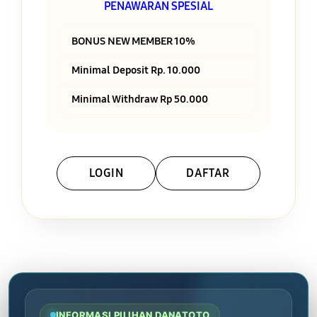
PENAWARAN SPESIAL
BONUS NEW MEMBER 10%
Minimal Deposit Rp. 10.000
Minimal Withdraw Rp 50.000
LOGIN
DAFTAR
Layer Popup Close
INFORMASI PILIHAN DANATOTO