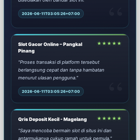
disediakan oleh bandar slot ini."
2026-06-11T03:05:26+07:00
★★★★★
Slot Gacor Online – Pangkal
Pinang
"Proses transaksi di platform tersebut
berlangsung cepat dan tanpa hambatan
menurut ulasan pengguna."
2026-06-11T03:05:26+07:00
★★★★★
Qris Deposit Kecil - Magelang
"Saya mencoba bermain slot di situs ini dan
antarmukanya cukup ramah untuk pemula."