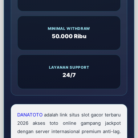
MINIMAL WITHDRAW
50.000 Ribu
LAYANAN SUPPORT
24/7
DANATOTO
adalah link situs slot gacor terbaru
2026 akses toto online gampang jackpot
dengan server internasional premium anti-lag.