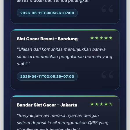
akses mudah dari semua perangkat."
2026-06-11T03:05:26+07:00
★★★★★
Slot Gacor Resmi – Bandung
"Ulasan dari komunitas menunjukkan bahwa
situs ini memberikan pengalaman bermain yang
stabil."
2026-06-11T03:05:26+07:00
★★★★☆
Bandar Slot Gacor – Jakarta
"Banyak pemain merasa nyaman dengan
sistem deposit kecil menggunakan QRIS yang