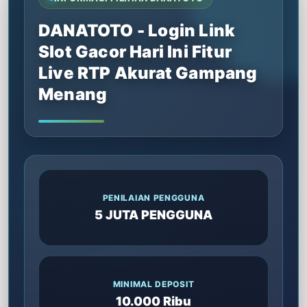
DANATOTO - Login Link
Slot Gacor Hari Ini Fitur
Live RTP Akurat Gampang
Menang
PENILAIAN PENGGUNA
5 JUTA PENGGUNA
MINIMAL DEPOSIT
10.000 Ribu