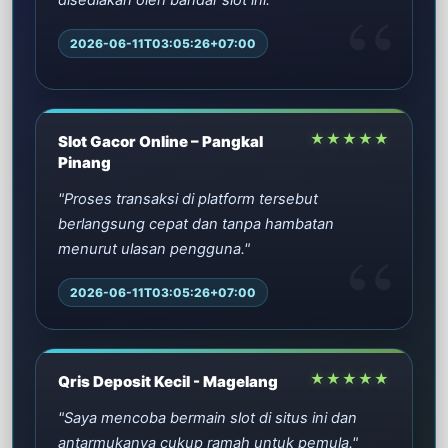
disediakan oleh bandar slot ini."
2026-06-11T03:05:26+07:00
★★★★★
Slot Gacor Online – Pangkal
Pinang
"Proses transaksi di platform tersebut
berlangsung cepat dan tanpa hambatan
menurut ulasan pengguna."
2026-06-11T03:05:26+07:00
★★★★★
Qris Deposit Kecil - Magelang
"Saya mencoba bermain slot di situs ini dan
antarmukanya cukup ramah untuk pemula."