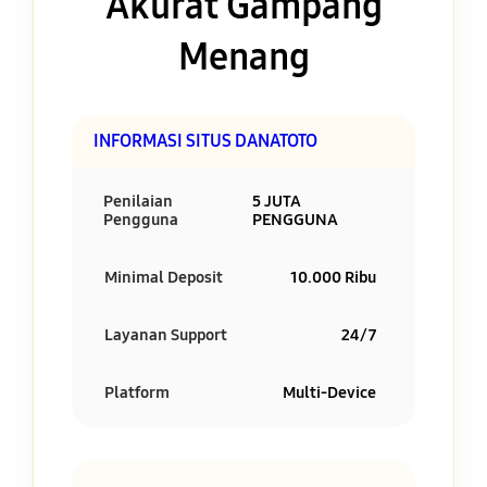
Akurat Gampang
Menang
INFORMASI SITUS DANATOTO
Penilaian
5 JUTA
Pengguna
PENGGUNA
Minimal Deposit
10.000 Ribu
Layanan Support
24/7
Platform
Multi-Device