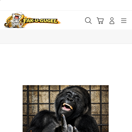
Skip
to
content
Cari
Troli
Login
Navigation
Buka Info Lebih Lanjut