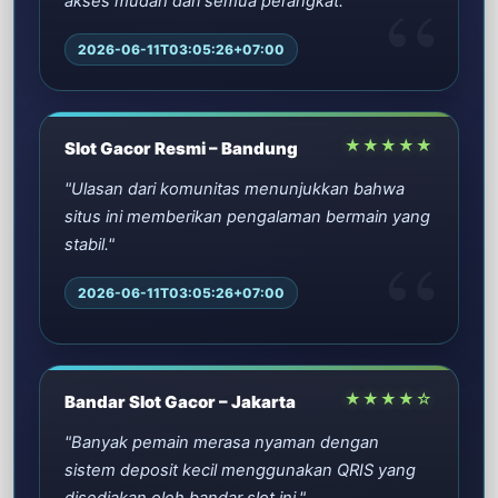
akses mudah dari semua perangkat."
2026-06-11T03:05:26+07:00
★★★★★
Slot Gacor Resmi – Bandung
"Ulasan dari komunitas menunjukkan bahwa
situs ini memberikan pengalaman bermain yang
stabil."
2026-06-11T03:05:26+07:00
★★★★☆
Bandar Slot Gacor – Jakarta
"Banyak pemain merasa nyaman dengan
sistem deposit kecil menggunakan QRIS yang