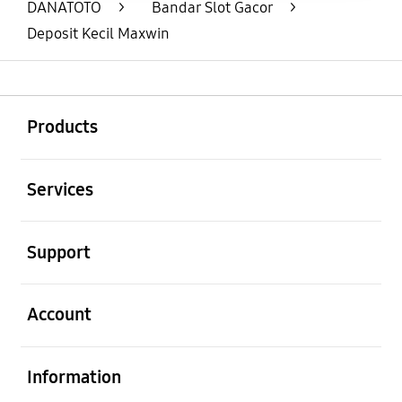
DANATOTO
>
Bandar Slot Gacor
>
Deposit Kecil Maxwin
Buka
Footer Navigation
Products
Buka
Services
Buka
Support
Buka
Account
Buka
Information