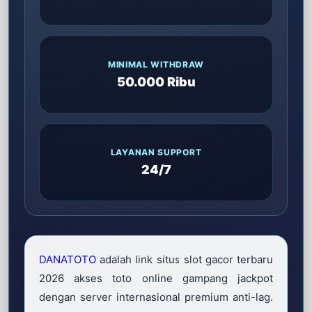
MINIMAL WITHDRAW
50.000 Ribu
LAYANAN SUPPORT
24/7
DANATOTO
adalah link situs slot gacor terbaru
2026 akses toto online gampang jackpot
dengan server internasional premium anti-lag.