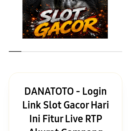
DANATOTO - Login
Link Slot Gacor Hari
Ini Fitur Live RTP