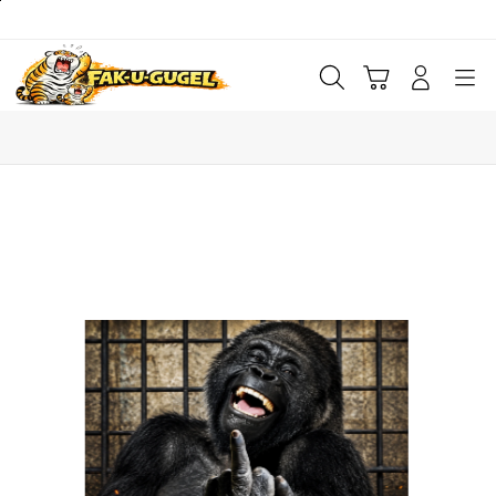
Skip
to
content
Cari
Troli
Login
Navigation
Buka Info Lebih Lanjut