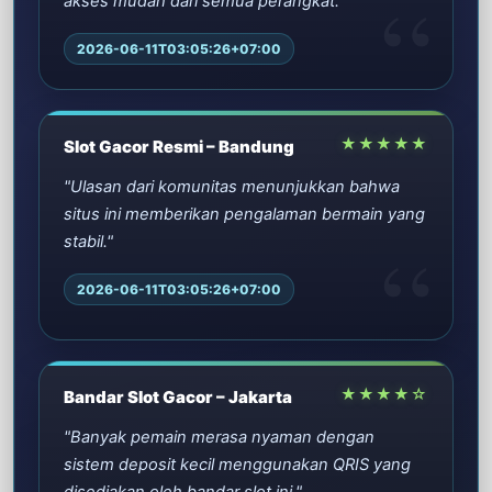
akses mudah dari semua perangkat."
2026-06-11T03:05:26+07:00
★★★★★
Slot Gacor Resmi – Bandung
"Ulasan dari komunitas menunjukkan bahwa
situs ini memberikan pengalaman bermain yang
stabil."
2026-06-11T03:05:26+07:00
★★★★☆
Bandar Slot Gacor – Jakarta
"Banyak pemain merasa nyaman dengan
sistem deposit kecil menggunakan QRIS yang