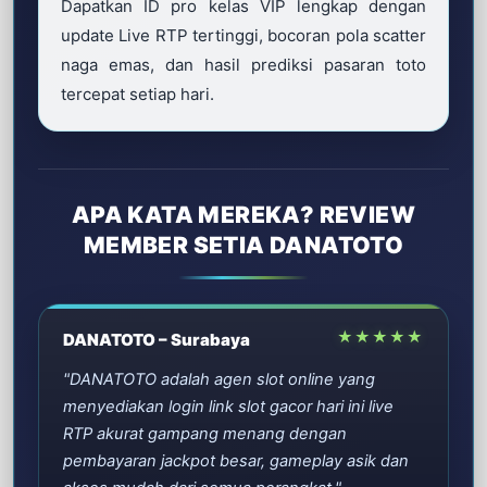
Dapatkan ID pro kelas VIP lengkap dengan
update Live RTP tertinggi, bocoran pola scatter
naga emas, dan hasil prediksi pasaran toto
tercepat setiap hari.
APA KATA MEREKA? REVIEW
MEMBER SETIA DANATOTO
★★★★★
DANATOTO – Surabaya
"DANATOTO adalah agen slot online yang
menyediakan login link slot gacor hari ini live
RTP akurat gampang menang dengan
pembayaran jackpot besar, gameplay asik dan