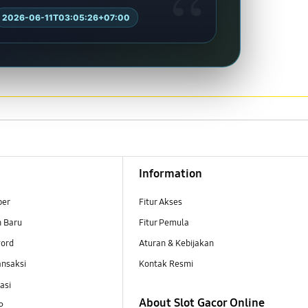
2026-06-11T03:05:26+07:00
Information
ber
Fitur Akses
n Baru
Fitur Pemula
ord
Aturan & Kebijakan
ansaksi
Kontak Resmi
kasi
About Slot Gacor Online
P