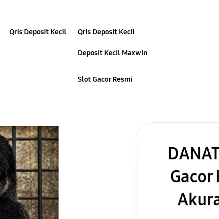
Qris Deposit Kecil
Qris Deposit Kecil
Deposit Kecil Maxwin
Slot Gacor Resmi
DANATO
Gacor H
Akur