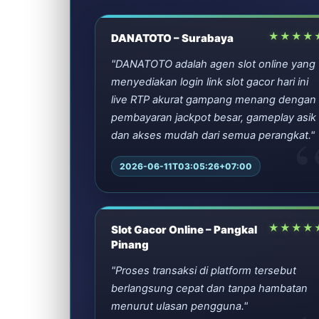
★★★★
DANATOTO – Surabaya
"DANATOTO adalah agen slot online yang
menyediakan login link slot gacor hari ini
live RTP akurat gampang menang dengan
pembayaran jackpot besar, gameplay asik
dan akses mudah dari semua perangkat."
2026-06-11T03:05:26+07:00
★★★★
Slot Gacor Online – Pangkal
Pinang
"Proses transaksi di platform tersebut
berlangsung cepat dan tanpa hambatan
menurut ulasan pengguna."