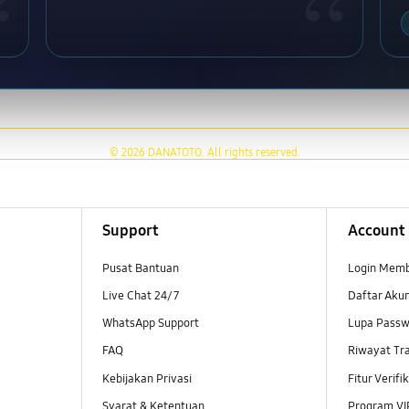
© 2026 DANATOTO. All rights reserved.
Support
Account
Pusat Bantuan
Login Mem
Live Chat 24/7
Daftar Aku
WhatsApp Support
Lupa Passw
FAQ
Riwayat Tr
Kebijakan Privasi
Fitur Verifi
Syarat & Ketentuan
Program VI