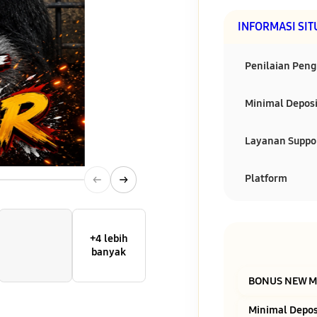
INFORMASI SIT
Penilaian Pen
Minimal Deposi
Layanan Suppo
Sebelumnya
Berikutnya
Platform
+4 lebih
banyak
BONUS NEW M
Minimal Depos