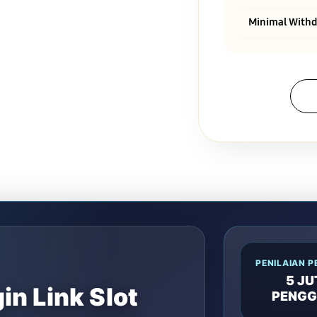
Minimal Withd
PENILAIAN 
5 JU
n Link Slot
PENG