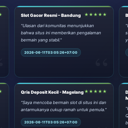
★
★★★★★
Slot Gacor Resmi – Bandung
B
"Ulasan dari komunitas menunjukkan
"
bahwa situs ini memberikan pengalaman
s
bermain yang stabil."
y
2026-06-11T03:05:26+07:00
★
★★★★★
Qris Deposit Kecil - Magelang
D
M
"Saya mencoba bermain slot di situs ini dan
"
antarmukanya cukup ramah untuk pemula."
Q
2026-06-11T03:05:26+07:00
b