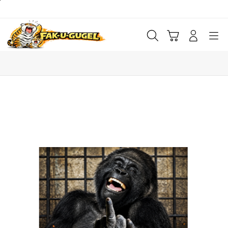
Skip
to
content
Cari
Troli
Login
Navigation
Buka Info Lebih Lanjut