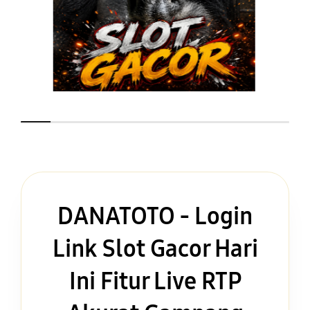
DANATOTO - Login
Link Slot Gacor Hari
Ini Fitur Live RTP