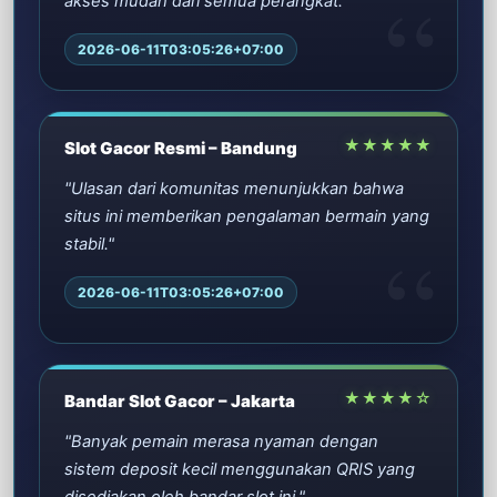
akses mudah dari semua perangkat."
2026-06-11T03:05:26+07:00
★★★★★
Slot Gacor Resmi – Bandung
"Ulasan dari komunitas menunjukkan bahwa
situs ini memberikan pengalaman bermain yang
stabil."
2026-06-11T03:05:26+07:00
★★★★☆
Bandar Slot Gacor – Jakarta
"Banyak pemain merasa nyaman dengan
sistem deposit kecil menggunakan QRIS yang