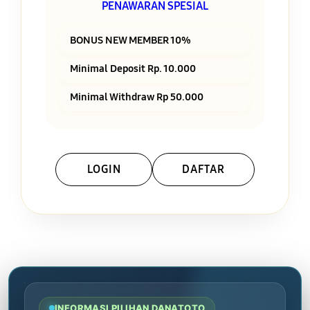
PENAWARAN SPESIAL
BONUS NEW MEMBER 10%
Minimal Deposit Rp. 10.000
Minimal Withdraw Rp 50.000
LOGIN
DAFTAR
Layer Popup Close
INFORMASI PILIHAN DANATOTO