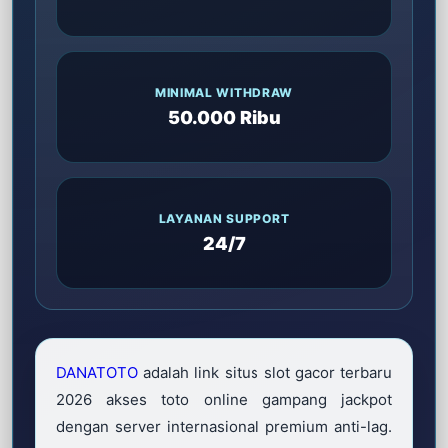
MINIMAL WITHDRAW
50.000 Ribu
LAYANAN SUPPORT
24/7
DANATOTO
adalah link situs slot gacor terbaru
2026 akses toto online gampang jackpot
dengan server internasional premium anti-lag.