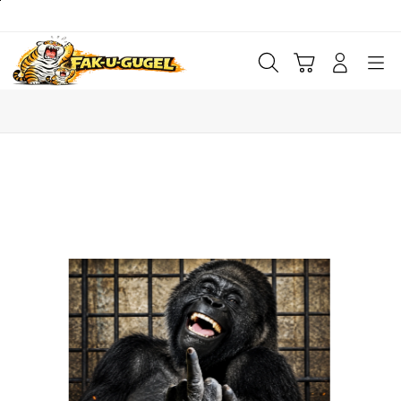
Skip
to
content
Cari
Troli
Login
Navigation
Buka Info Lebih Lanjut