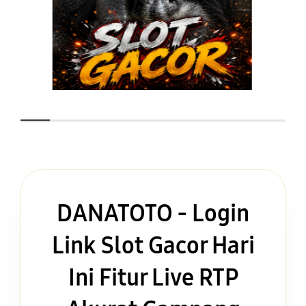
DANATOTO - Login
Link Slot Gacor Hari
Ini Fitur Live RTP