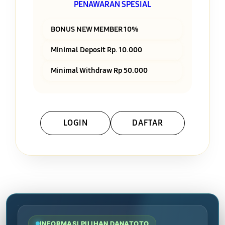
PENAWARAN SPESIAL
BONUS NEW MEMBER 10%
Minimal Deposit Rp. 10.000
Minimal Withdraw Rp 50.000
LOGIN
DAFTAR
Layer Popup Close
INFORMASI PILIHAN DANATOTO