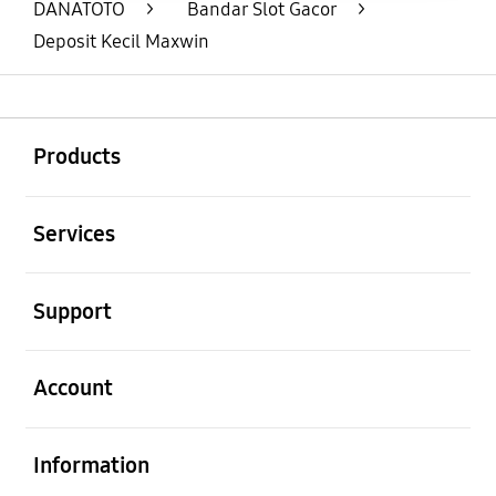
DANATOTO
>
Bandar Slot Gacor
>
Deposit Kecil Maxwin
Buka
Footer Navigation
Products
Buka
Services
Buka
Support
Buka
Account
Buka
Information