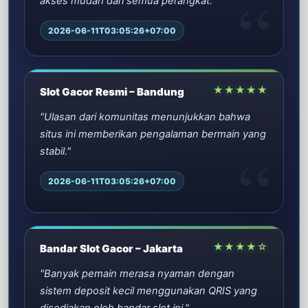
akses mudah dari semua perangkat."
2026-06-11T03:05:26+07:00
★★★★★
Slot Gacor Resmi – Bandung
"Ulasan dari komunitas menunjukkan bahwa
situs ini memberikan pengalaman bermain yang
stabil."
2026-06-11T03:05:26+07:00
★★★★☆
Bandar Slot Gacor – Jakarta
"Banyak pemain merasa nyaman dengan
sistem deposit kecil menggunakan QRIS yang