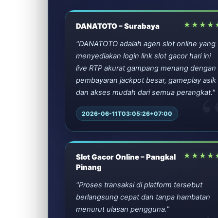
★★★★
DANATOTO – Surabaya
"DANATOTO adalah agen slot online yang
menyediakan login link slot gacor hari ini
live RTP akurat gampang menang dengan
pembayaran jackpot besar, gameplay asik
dan akses mudah dari semua perangkat."
2026-06-11T03:05:26+07:00
★★★★
Slot Gacor Online – Pangkal
Pinang
"Proses transaksi di platform tersebut
berlangsung cepat dan tanpa hambatan
menurut ulasan pengguna."