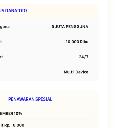
US DANATOTO
gguna
5 JUTA PENGGUNA
t
10.000 Ribu
rt
24/7
Multi-Device
PENAWARAN SPESIAL
EMBER 10%
it Rp. 10.000