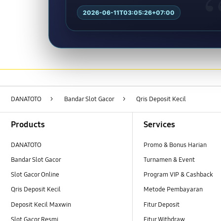
2026-06-11T03:05:26+07:00
DANATOTO
>
Bandar Slot Gacor
>
Qris Deposit Kecil
Footer Navigation
Products
Services
DANATOTO
Promo & Bonus Harian
Bandar Slot Gacor
Turnamen & Event
Slot Gacor Online
Program VIP & Cashback
Qris Deposit Kecil
Metode Pembayaran
Deposit Kecil Maxwin
Fitur Deposit
Slot Gacor Resmi
Fitur Withdraw