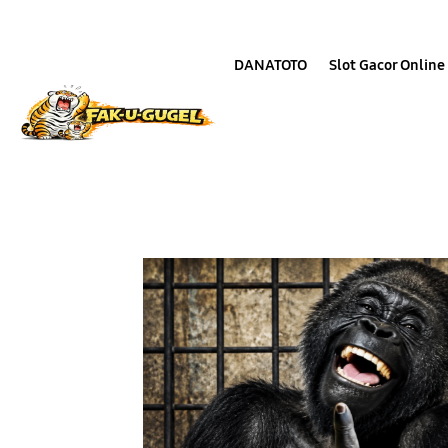
Skip
to
content
DANATOTO
Slot Gacor Online
Buka Info Lebih Lanjut