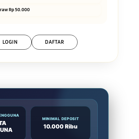
raw Rp 50.000
LOGIN
DAFTAR
PENGGUNA
MINIMAL DEPOSIT
TA
10.000 Ribu
GUNA