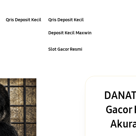
Qris Deposit Kecil
Qris Deposit Kecil
Deposit Kecil Maxwin
Slot Gacor Resmi
DANATO
Gacor H
Akur