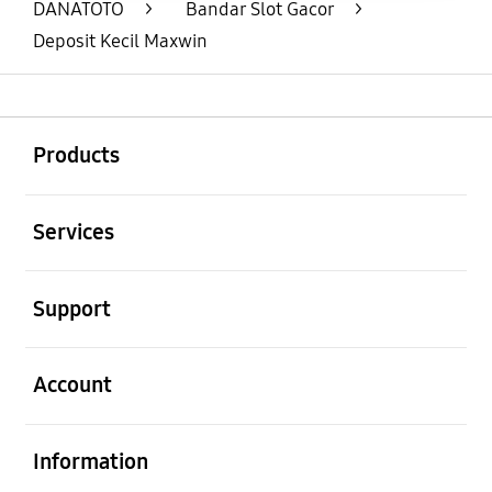
DANATOTO
>
Bandar Slot Gacor
>
Deposit Kecil Maxwin
Buka
Footer Navigation
Products
Buka
Services
Buka
Support
Buka
Account
Buka
Information