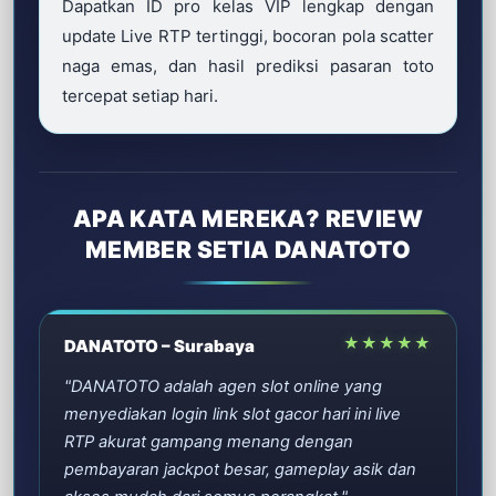
Dapatkan ID pro kelas VIP lengkap dengan
update Live RTP tertinggi, bocoran pola scatter
naga emas, dan hasil prediksi pasaran toto
tercepat setiap hari.
APA KATA MEREKA? REVIEW
MEMBER SETIA DANATOTO
★★★★★
DANATOTO – Surabaya
"DANATOTO adalah agen slot online yang
menyediakan login link slot gacor hari ini live
RTP akurat gampang menang dengan
pembayaran jackpot besar, gameplay asik dan