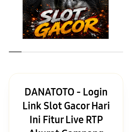
DANATOTO - Login
Link Slot Gacor Hari
Ini Fitur Live RTP