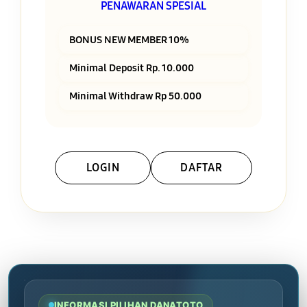
PENAWARAN SPESIAL
BONUS NEW MEMBER 10%
Minimal Deposit Rp. 10.000
Minimal Withdraw Rp 50.000
LOGIN
DAFTAR
Layer Popup Close
INFORMASI PILIHAN DANATOTO