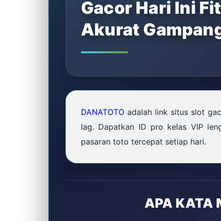
Gacor Hari Ini Fi
Akurat Gampan
DANATOTO
adalah link situs slot g
lag. Dapatkan ID pro kelas VIP len
pasaran toto tercepat setiap hari.
APA KATA 