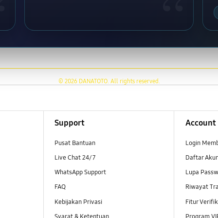
© 2026 DANATOTO. All rights reserved.
Support
Account
Pusat Bantuan
Login Mem
Live Chat 24/7
Daftar Aku
WhatsApp Support
Lupa Passw
FAQ
Riwayat Tr
Kebijakan Privasi
Fitur Verifi
Syarat & Ketentuan
Program VI