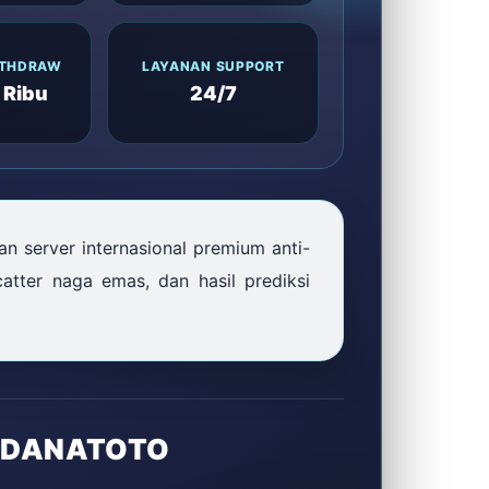
ITHDRAW
LAYANAN SUPPORT
 Ribu
24/7
n server internasional premium anti-
atter naga emas, dan hasil prediksi
A DANATOTO