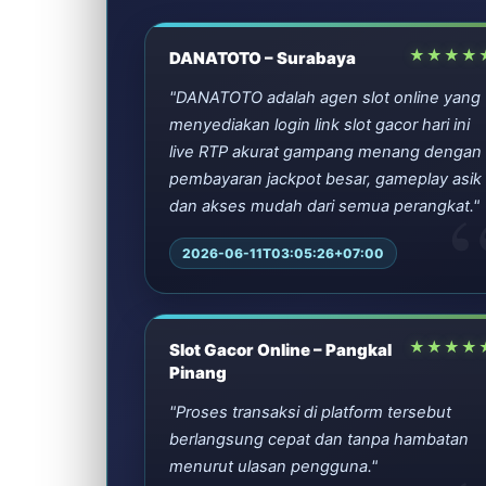
★★★★
DANATOTO – Surabaya
"DANATOTO adalah agen slot online yang
menyediakan login link slot gacor hari ini
live RTP akurat gampang menang dengan
pembayaran jackpot besar, gameplay asik
dan akses mudah dari semua perangkat."
2026-06-11T03:05:26+07:00
★★★★
Slot Gacor Online – Pangkal
Pinang
"Proses transaksi di platform tersebut
berlangsung cepat dan tanpa hambatan
menurut ulasan pengguna."