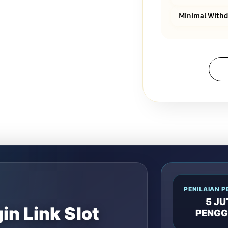
Minimal Withd
PENILAIAN 
5 JU
n Link Slot
PENG