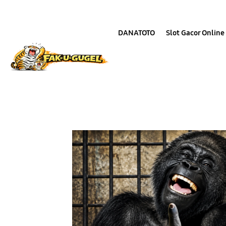
Skip
to
content
DANATOTO
Slot Gacor Online
Buka Info Lebih Lanjut