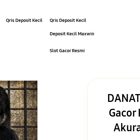
Qris Deposit Kecil
Qris Deposit Kecil
Deposit Kecil Maxwin
Slot Gacor Resmi
DANATO
Gacor H
Akur