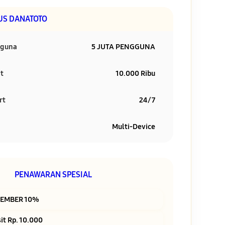
US DANATOTO
gguna
5 JUTA PENGGUNA
t
10.000 Ribu
rt
24/7
Multi-Device
PENAWARAN SPESIAL
EMBER 10%
it Rp. 10.000