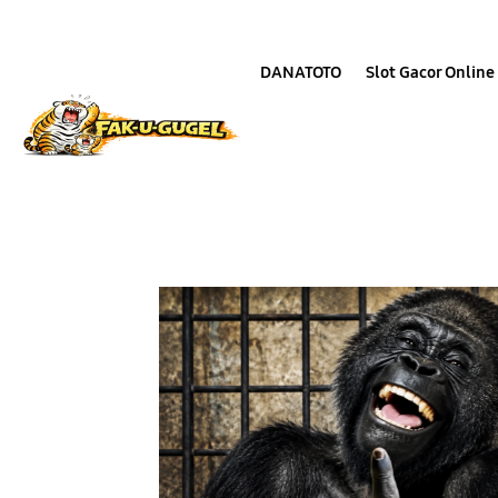
Skip
to
content
DANATOTO
Slot Gacor Online
Buka Info Lebih Lanjut