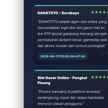
★★★★
DANATOTO – Surabaya
"DANATOTO adalah agen slot online yang
menyediakan login link slot gacor hari ini
live RTP akurat gampang menang dengan
pembayaran jackpot besar, gameplay asik
dan akses mudah dari semua perangkat."
2026-06-11T03:05:26+07:00
★★★★
Slot Gacor Online – Pangkal
Pinang
"Proses transaksi di platform tersebut
berlangsung cepat dan tanpa hambatan
menurut ulasan pengguna."