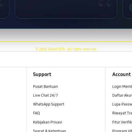
© 2026 DANATOTO. All rights reserved.
Support
Account
Pusat Bantuan
Login Mem
Live Chat 24/7
Daftar Aku
WhatsApp Support
Lupa Passw
FAQ
Riwayat Tr
Kebijakan Privasi
Fitur Verifi
Syarat & Ketentuan
Program VI