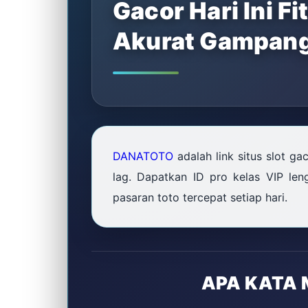
Gacor Hari Ini Fi
Akurat Gampan
DANATOTO
adalah link situs slot g
lag. Dapatkan ID pro kelas VIP len
pasaran toto tercepat setiap hari.
APA KATA 