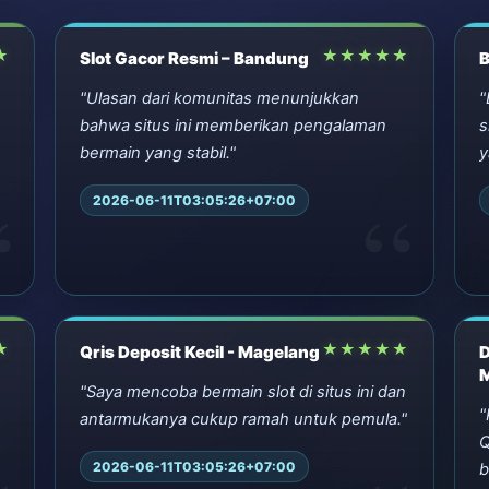
★
★★★★★
Slot Gacor Resmi – Bandung
B
"Ulasan dari komunitas menunjukkan
"
bahwa situs ini memberikan pengalaman
s
bermain yang stabil."
y
2026-06-11T03:05:26+07:00
★
★★★★★
Qris Deposit Kecil - Magelang
D
M
"Saya mencoba bermain slot di situs ini dan
"
antarmukanya cukup ramah untuk pemula."
Q
2026-06-11T03:05:26+07:00
b