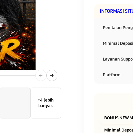
INFORMASI SIT
Penilaian Pen
Minimal Deposi
Layanan Suppo
Sebelumnya
Berikutnya
Platform
+4 lebih
banyak
BONUS NEW M
Minimal Depos