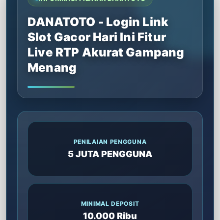
DANATOTO - Login Link
Slot Gacor Hari Ini Fitur
Live RTP Akurat Gampang
Menang
PENILAIAN PENGGUNA
5 JUTA PENGGUNA
MINIMAL DEPOSIT
10.000 Ribu