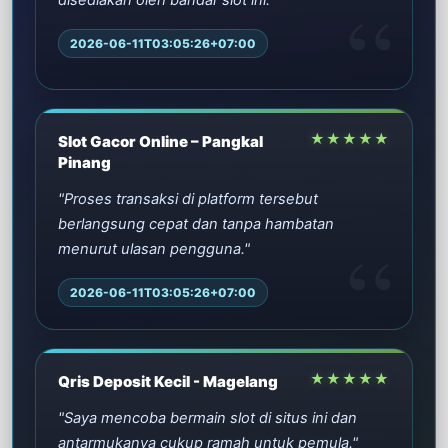
disediakan oleh bandar slot ini."
2026-06-11T03:05:26+07:00
★★★★★
Slot Gacor Online – Pangkal
Pinang
"Proses transaksi di platform tersebut
berlangsung cepat dan tanpa hambatan
menurut ulasan pengguna."
2026-06-11T03:05:26+07:00
★★★★★
Qris Deposit Kecil - Magelang
"Saya mencoba bermain slot di situs ini dan
antarmukanya cukup ramah untuk pemula."