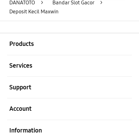
DANATOTO
>
Bandar Slot Gacor
>
Deposit Kecil Maxwin
Buka
Footer Navigation
Products
Buka
Services
Buka
Support
Buka
Account
Buka
Information