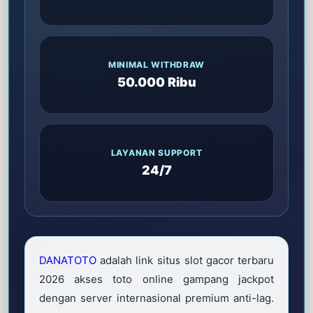
MINIMAL WITHDRAW
50.000 Ribu
LAYANAN SUPPORT
24/7
DANATOTO
adalah link situs slot gacor terbaru
2026 akses toto online gampang jackpot
dengan server internasional premium anti-lag.