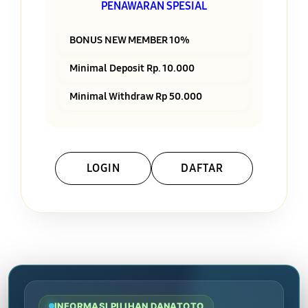
PENAWARAN SPESIAL
BONUS NEW MEMBER 10%
Minimal Deposit Rp. 10.000
Minimal Withdraw Rp 50.000
LOGIN
DAFTAR
Layer Popup Close
INFORMASI PILIHAN DANATOTO