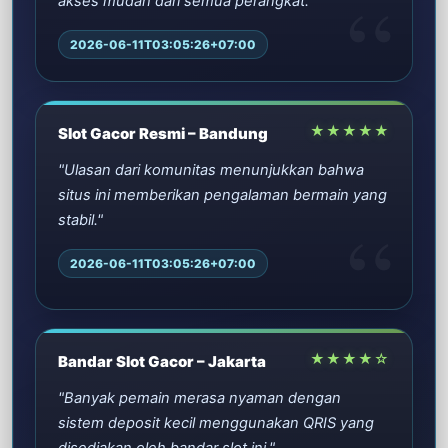
akses mudah dari semua perangkat."
2026-06-11T03:05:26+07:00
★★★★★
Slot Gacor Resmi – Bandung
"Ulasan dari komunitas menunjukkan bahwa
situs ini memberikan pengalaman bermain yang
stabil."
2026-06-11T03:05:26+07:00
★★★★☆
Bandar Slot Gacor – Jakarta
"Banyak pemain merasa nyaman dengan
sistem deposit kecil menggunakan QRIS yang