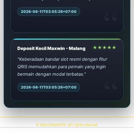
2026-06-11T03:05:26+07:00
★★★★★
Deposit Kecil Maxwin - Malang
"Keberadaan bandar slot resmi dengan fitur
QRIS memudahkan para pemain yang ingin
bermain dengan modal terbatas."
2026-06-11T03:05:26+07:00
© 2026 DANATOTO. All rights reserved.