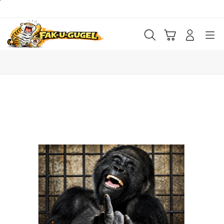
Skip
to
content
Cari
Troli
Login
Navigation
Buka Info Lebih Lanjut