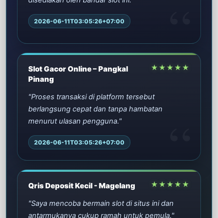
disediakan oleh bandar slot ini."
2026-06-11T03:05:26+07:00
★★★★★
Slot Gacor Online – Pangkal
Pinang
"Proses transaksi di platform tersebut
berlangsung cepat dan tanpa hambatan
menurut ulasan pengguna."
2026-06-11T03:05:26+07:00
★★★★★
Qris Deposit Kecil - Magelang
"Saya mencoba bermain slot di situs ini dan
antarmukanya cukup ramah untuk pemula."