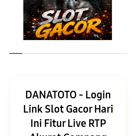
DANATOTO - Login
Link Slot Gacor Hari
Ini Fitur Live RTP