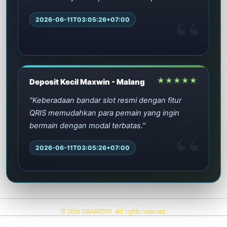
2026-06-11T03:05:26+07:00
★★★★★
Deposit Kecil Maxwin - Malang
"Keberadaan bandar slot resmi dengan fitur
QRIS memudahkan para pemain yang ingin
bermain dengan modal terbatas."
2026-06-11T03:05:26+07:00
© 2026 DANATOTO. All rights reserved.