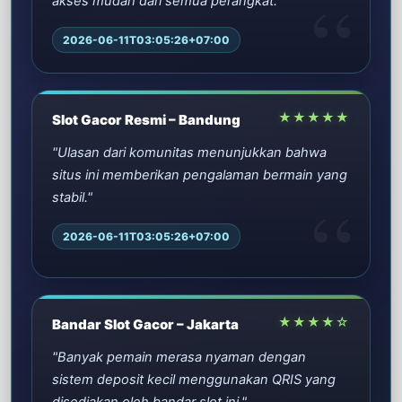
akses mudah dari semua perangkat."
2026-06-11T03:05:26+07:00
★★★★★
Slot Gacor Resmi – Bandung
"Ulasan dari komunitas menunjukkan bahwa
situs ini memberikan pengalaman bermain yang
stabil."
2026-06-11T03:05:26+07:00
★★★★☆
Bandar Slot Gacor – Jakarta
"Banyak pemain merasa nyaman dengan
sistem deposit kecil menggunakan QRIS yang