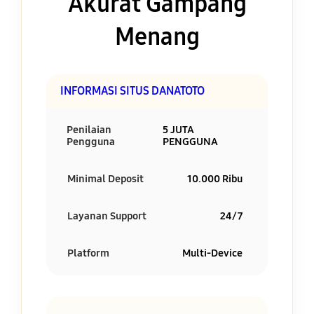
Akurat Gampang
Menang
INFORMASI SITUS DANATOTO
Penilaian
5 JUTA
Pengguna
PENGGUNA
Minimal Deposit
10.000 Ribu
Layanan Support
24/7
Platform
Multi-Device