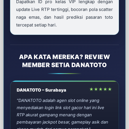
Dapatkan ID pro kelas VIP lengkap dengan
update Live RTP tertinggi, bocoran pola scatter
naga emas, dan hasil prediksi pasaran toto
tercepat setiap hari.
APA KATA MEREKA? REVIEW
MEMBER SETIA DANATOTO
★★★★★
DANATOTO – Surabaya
"DANATOTO adalah agen slot online yang
menyediakan login link slot gacor hari ini live
RTP akurat gampang menang dengan
pembayaran jackpot besar, gameplay asik dan