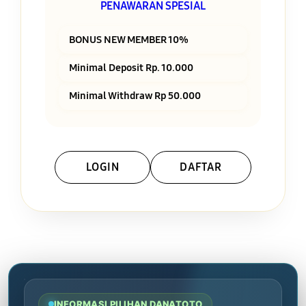
PENAWARAN SPESIAL
BONUS NEW MEMBER 10%
Minimal Deposit Rp. 10.000
Minimal Withdraw Rp 50.000
LOGIN
DAFTAR
Layer Popup Close
INFORMASI PILIHAN DANATOTO